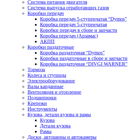
Система питания двигателя
Система выпуска отработавших газов
Коробки передач
Коробка передач 5-ступенчатая “Dymos”
Коробка передач 5-ступенчатая
Коробки передач в сборе и запчасти
Коробка передач (Арзамас)
АКПП
Коробки раздаточные
Коробка раздаточная “Dymos”
Коробки раздаточные в сборе и запчасти
Коробка раздаточная “DIVGI WARNER”
Тормоза
Колеса и ступицы
Электрооборудование
Валы карданные
Вентиляция и отопление
Подшипники
Крепежи
Инструменты
Кузова, детали кузова и рамы
Кузова
Детали кузова
Рамы
Диски, автошины и автокамеры