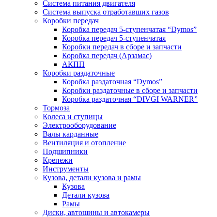
Система питания двигателя
Система выпуска отработавших газов
Коробки передач
Коробка передач 5-ступенчатая “Dymos”
Коробка передач 5-ступенчатая
Коробки передач в сборе и запчасти
Коробка передач (Арзамас)
АКПП
Коробки раздаточные
Коробка раздаточная “Dymos”
Коробки раздаточные в сборе и запчасти
Коробка раздаточная “DIVGI WARNER”
Тормоза
Колеса и ступицы
Электрооборудование
Валы карданные
Вентиляция и отопление
Подшипники
Крепежи
Инструменты
Кузова, детали кузова и рамы
Кузова
Детали кузова
Рамы
Диски, автошины и автокамеры