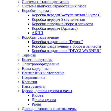
Система питания двигателя
Система выпуска отработавших газов
Коробки передач
Коробка передач 5-ступенчатая “Dymos”
Коробка передач 5-ступенчатая
Коробки передач в сборе и запчасти
Коробка передач (Арзамас)
АКПП
Коробки раздаточные
Коробка раздаточная “Dymos”
Коробки раздаточные в сборе и запчасти
Коробка раздаточная “DIVGI WARNER”
Тормоза
Колеса и ступицы
Электрооборудование
Валы карданные
Вентиляция и отопление
Подшипники
Крепежи
Инструменты
Кузова, детали кузова и рамы
Кузова
Детали кузова
Рамы
Диски, автошины и автокамеры