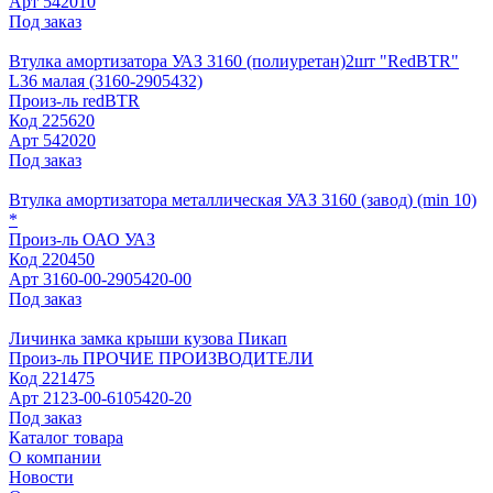
Арт
542010
Под заказ
Втулка амортизатора УАЗ 3160 (полиуретан)2шт "RedBTR"
L36 малая (3160-2905432)
Произ-ль
redBTR
Код
225620
Арт
542020
Под заказ
Втулка амортизатора металлическая УАЗ 3160 (завод) (min 10)
*
Произ-ль
ОАО УАЗ
Код
220450
Арт
3160-00-2905420-00
Под заказ
Личинка замка крыши кузова Пикап
Произ-ль
ПРОЧИЕ ПРОИЗВОДИТЕЛИ
Код
221475
Арт
2123-00-6105420-20
Под заказ
Каталог товара
О компании
Новости