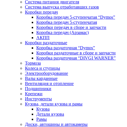
Система питания двигателя
Система выпуска отработавших газов
Коробки передач
Коробка передач 5-ступенчатая “Dymos”
Коробка передач 5-ступенчатая
Коробки передач в сборе и запчасти
Коробка передач (Арзамас)
АКПП
Коробки раздаточные
Коробка раздаточная “Dymos”
Коробки раздаточные в сборе и запчасти
Коробка раздаточная “DIVGI WARNER”
Тормоза
Колеса и ступицы
Электрооборудование
Валы карданные
Вентиляция и отопление
Подшипники
Крепежи
Инструменты
Кузова, детали кузова и рамы
Кузова
Детали кузова
Рамы
Диски, автошины и автокамеры