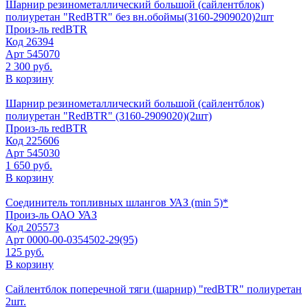
Шарнир резинометаллический большой (сайлентблок)
полиуретан "RedBTR" без вн.обоймы(3160-2909020)2шт
Произ-ль
redBTR
Код
26394
Арт
545070
2 300 руб.
В корзину
Шарнир резинометаллический большой (сайлентблок)
полиуретан "RedBTR" (3160-2909020)(2шт)
Произ-ль
redBTR
Код
225606
Арт
545030
1 650 руб.
В корзину
Соединитель топливных шлангов УАЗ (min 5)*
Произ-ль
ОАО УАЗ
Код
205573
Арт
0000-00-0354502-29(95)
125 руб.
В корзину
Сайлентблок поперечной тяги (шарнир) "redBTR" полиуретан
2шт.