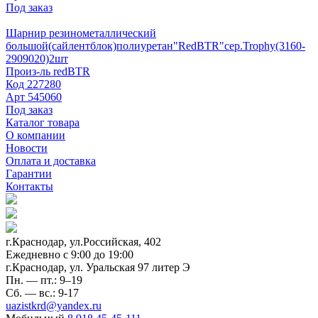
Под заказ
Шарнир резинометаллический
большой(сайлентблок)полиуретан"RedBTR"сер.Trophy(3160-
2909020)2шт
Произ-ль
redBTR
Код
227280
Арт
545060
Под заказ
Каталог товара
О компании
Новости
Оплата и доставка
Гарантии
Контакты
г.Краснодар, ул.Российская, 402
Ежедневно c 9:00 до 19:00
г.Краснодар, ул. Уральская 97 литер Э
Пн. — пт.: 9–19
Сб. — вс.: 9-17
uazistkrd@yandex.ru