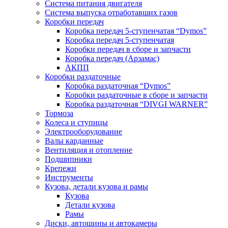
Система питания двигателя
Система выпуска отработавших газов
Коробки передач
Коробка передач 5-ступенчатая “Dymos”
Коробка передач 5-ступенчатая
Коробки передач в сборе и запчасти
Коробка передач (Арзамас)
АКПП
Коробки раздаточные
Коробка раздаточная “Dymos”
Коробки раздаточные в сборе и запчасти
Коробка раздаточная “DIVGI WARNER”
Тормоза
Колеса и ступицы
Электрооборудование
Валы карданные
Вентиляция и отопление
Подшипники
Крепежи
Инструменты
Кузова, детали кузова и рамы
Кузова
Детали кузова
Рамы
Диски, автошины и автокамеры