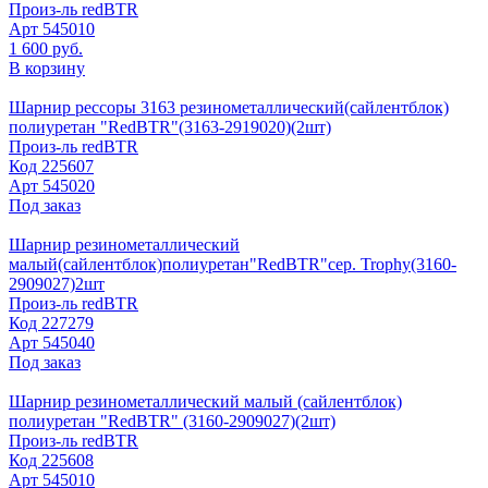
Произ-ль
redBTR
Арт
545010
1 600 руб.
В корзину
Шарнир рессоры 3163 резинометаллический(сайлентблок)
полиуретан "RedBTR"(3163-2919020)(2шт)
Произ-ль
redBTR
Код
225607
Арт
545020
Под заказ
Шарнир резинометаллический
малый(сайлентблок)полиуретан"RedBTR"сер. Trophy(3160-
2909027)2шт
Произ-ль
redBTR
Код
227279
Арт
545040
Под заказ
Шарнир резинометаллический малый (сайлентблок)
полиуретан "RedBTR" (3160-2909027)(2шт)
Произ-ль
redBTR
Код
225608
Арт
545010