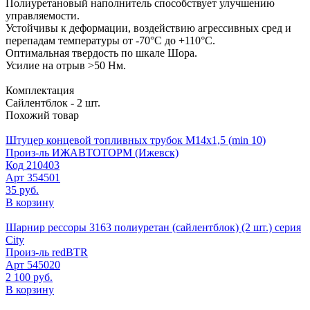
Полиуретановый наполнитель способствует улучшению
управляемости.
Устойчивы к деформации, воздействию агрессивных сред и
перепадам температуры от -70°C до +110°C.
Оптимальная твердость по шкале Шора.
Усилие на отрыв >50 Нм.
Комплектация
Сайлентблок - 2 шт.
Похожий товар
Штуцер концевой топливных трубок М14х1,5 (min 10)
Произ-ль
ИЖАВТОТОРМ (Ижевск)
Код
210403
Арт
354501
35 руб.
В корзину
Шарнир рессоры 3163 полиуретан (сайлентблок) (2 шт.) серия
City
Произ-ль
redBTR
Арт
545020
2 100 руб.
В корзину