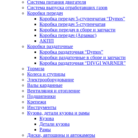
Система питания двигателя
Система выпуска отработавших газов
Коробки передач
Коробка передач 5-ступенчатая “Dymos”
Коробка передач 5-ступенчатая
Коробки передач в сборе и запчасти
Коробка передач (Арзамас)
АКПП
Коробки раздаточные
Коробка раздаточная “Dymos”
Коробки раздаточные в сборе и запчасти
Коробка раздаточная “DIVGI WARNER”
Тормоза
Колеса и ступицы
Электрооборудование
Валы карданные
Вентиляция и отопление
Подшипники
Крепежи
Инструменты
Кузова, детали кузова и рамы
Кузова
Детали кузова
Рамы
Диски, автошины и автокамеры