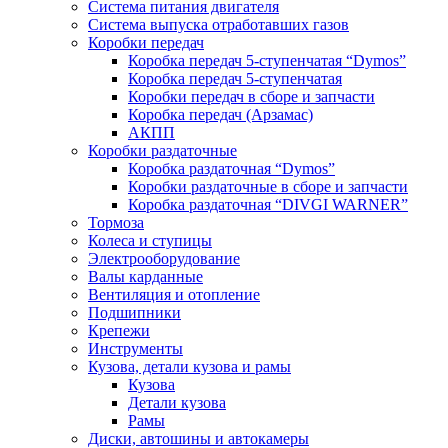
Система питания двигателя
Система выпуска отработавших газов
Коробки передач
Коробка передач 5-ступенчатая “Dymos”
Коробка передач 5-ступенчатая
Коробки передач в сборе и запчасти
Коробка передач (Арзамас)
АКПП
Коробки раздаточные
Коробка раздаточная “Dymos”
Коробки раздаточные в сборе и запчасти
Коробка раздаточная “DIVGI WARNER”
Тормоза
Колеса и ступицы
Электрооборудование
Валы карданные
Вентиляция и отопление
Подшипники
Крепежи
Инструменты
Кузова, детали кузова и рамы
Кузова
Детали кузова
Рамы
Диски, автошины и автокамеры