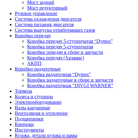
Мост задний
Мост редукторный
Рулевое управление
Система охлаждения двигателя
Система питания двигателя
Система выпуска отработавших газов
Коробки передач
Коробка передач 5-ступенчатая “Dymos”
Коробка передач 5-ступенчатая
Коробки передач в сборе и запчасти
Коробка передач (Арзамас)
АКПП
Коробки раздаточные
Коробка раздаточная “Dymos”
Коробки раздаточные в сборе и запчасти
Коробка раздаточная “DIVGI WARNER”
Тормоза
Колеса и ступицы
Электрооборудование
Валы карданные
Вентиляция и отопление
Подшипники
Крепежи
Инструменты
Кузова, детали кузова и рамы