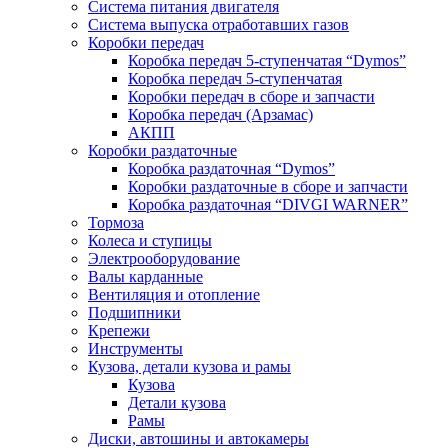
Система питания двигателя
Система выпуска отработавших газов
Коробки передач
Коробка передач 5-ступенчатая “Dymos”
Коробка передач 5-ступенчатая
Коробки передач в сборе и запчасти
Коробка передач (Арзамас)
АКПП
Коробки раздаточные
Коробка раздаточная “Dymos”
Коробки раздаточные в сборе и запчасти
Коробка раздаточная “DIVGI WARNER”
Тормоза
Колеса и ступицы
Электрооборудование
Валы карданные
Вентиляция и отопление
Подшипники
Крепежи
Инструменты
Кузова, детали кузова и рамы
Кузова
Детали кузова
Рамы
Диски, автошины и автокамеры