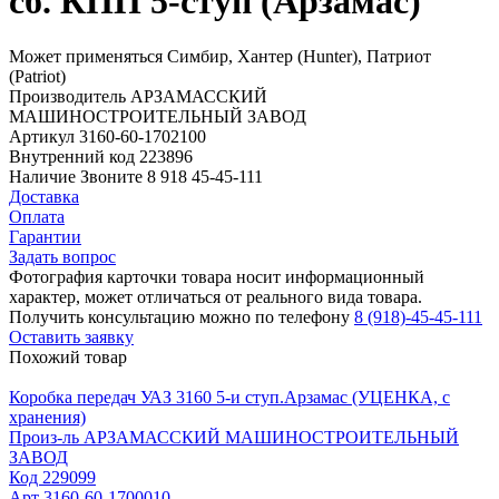
сб. КПП 5-ступ (Арзамас)
Может применяться
Симбир, Хантер (Hunter), Патриот
(Patriot)
Производитель
АРЗАМАССКИЙ
МАШИНОСТРОИТЕЛЬНЫЙ ЗАВОД
Артикул
3160-60-1702100
Внутренний код
223896
Наличие
Звоните 8 918 45-45-111
Доставка
Оплата
Гарантии
Задать вопрос
Фотография карточки товара носит информационный
характер, может отличаться от реального вида товара.
Получить консультацию можно по телефону
8 (918)-45-45-111
Оставить заявку
Похожий товар
Коробка передач УАЗ 3160 5-и ступ.Арзамас (УЦЕНКА, с
хранения)
Произ-ль
АРЗАМАССКИЙ МАШИНОСТРОИТЕЛЬНЫЙ
ЗАВОД
Код
229099
Арт
3160-60-1700010