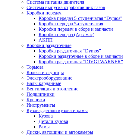
Система питания двигателя
Система выпуска отработавших газов
Коробки передач
Коробка передач 5-ступенчатая “Dymos”
Коробка передач 5-ступенчатая
Коробки передач в сборе и запчасти
Коробка передач (Арзамас)
АКПП
Коробки раздаточные
Коробка раздаточная “Dymos”
Коробки раздаточные в сборе и запчасти
Коробка раздаточная “DIVGI WARNER”
Тормоза
Колеса и ступицы
Электрооборудование
Валы карданные
Вентиляция и отопление
Подшипники
Крепежи
Инструменты
Кузова, детали кузова и рамы
Кузова
Детали кузова
Рамы
Диски, автошины и автокамеры