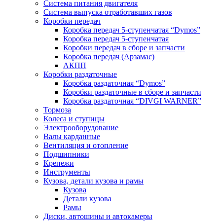
Система питания двигателя
Система выпуска отработавших газов
Коробки передач
Коробка передач 5-ступенчатая “Dymos”
Коробка передач 5-ступенчатая
Коробки передач в сборе и запчасти
Коробка передач (Арзамас)
АКПП
Коробки раздаточные
Коробка раздаточная “Dymos”
Коробки раздаточные в сборе и запчасти
Коробка раздаточная “DIVGI WARNER”
Тормоза
Колеса и ступицы
Электрооборудование
Валы карданные
Вентиляция и отопление
Подшипники
Крепежи
Инструменты
Кузова, детали кузова и рамы
Кузова
Детали кузова
Рамы
Диски, автошины и автокамеры