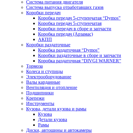
Система питания двигателя
Система выпуска отработавших газов
Коробки передач
Коробка передач 5-ступенчатая “Dymos”
Коробка передач 5-ступенчатая
Коробки передач в сборе и запчасти
Коробка передач (Арзамас)
АКПП
Коробки раздаточные
Коробка раздаточная “Dymos”
Коробки раздаточные в сборе и запчасти
Коробка раздаточная “DIVGI WARNER”
Тормоза
Колеса и ступицы
Электрооборудование
Валы карданные
Вентиляция и отопление
Подшипники
Крепежи
Инструменты
Кузова, детали кузова и рамы
Кузова
Детали кузова
Рамы
Диски, автошины и автокамеры