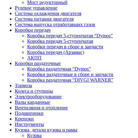
Мост редукторный
Рулевое управление
Система охлаждения двигателя
Система питания двигателя
Система выпуска отработавших газов
Коробки передач
Коробка передач 5-ступенчатая “Dymos”
Коробка передач 5-ступенчатая
Коробки передач в сборе и запчасти
Коробка передач (Арзамас)
АКПП
Коробки раздаточные
Коробка раздаточная “Dymos”
Коробки раздаточные в сборе и запчасти
Коробка раздаточная “DIVGI WARNER”
Тормоза
Колеса и ступицы
Электрооборудование
Валы карданные
Вентиляция и отопление
Подшипники
Крепежи
Инструменты
Кузова, детали кузова и рамы
Кузова