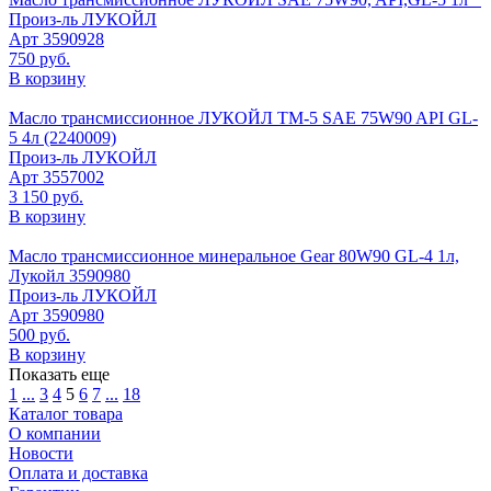
Произ-ль
ЛУКОЙЛ
Арт
3590928
750 руб.
В корзину
Масло трансмиссионное ЛУКОЙЛ ТМ-5 SAE 75W90 API GL-
5 4л (2240009)
Произ-ль
ЛУКОЙЛ
Арт
3557002
3 150 руб.
В корзину
Масло трансмиссионное минеральное Gear 80W90 GL-4 1л,
Лукойл 3590980
Произ-ль
ЛУКОЙЛ
Арт
3590980
500 руб.
В корзину
Показать еще
1
...
3
4
5
6
7
...
18
Каталог товара
О компании
Новости
Оплата и доставка