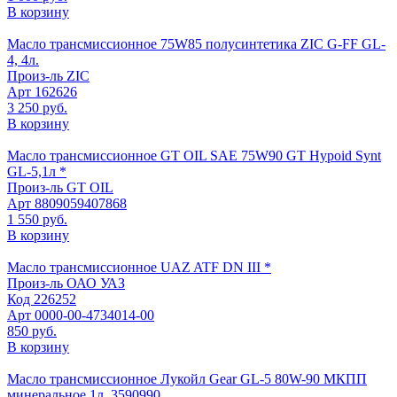
В корзину
Масло трансмиссионное 75W85 полусинтетика ZIC G-FF GL-
4, 4л.
Произ-ль
ZIC
Арт
162626
3 250 руб.
В корзину
Масло трансмиссионное GT OIL SAE 75W90 GT Hypoid Synt
GL-5,1л *
Произ-ль
GT OIL
Арт
8809059407868
1 550 руб.
В корзину
Масло трансмиссионное UAZ ATF DN III *
Произ-ль
ОАО УАЗ
Код
226252
Арт
0000-00-4734014-00
850 руб.
В корзину
Масло трансмиссионное Лукойл Gear GL-5 80W-90 МКПП
минеральное 1л, 3590990