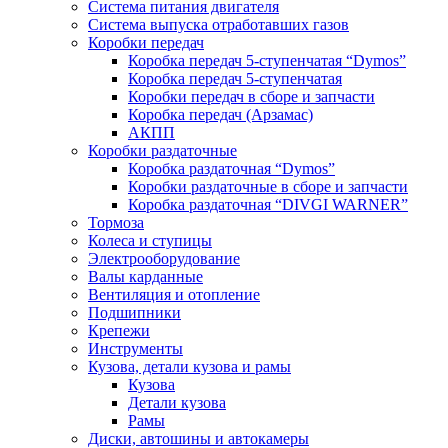
Система питания двигателя
Система выпуска отработавших газов
Коробки передач
Коробка передач 5-ступенчатая “Dymos”
Коробка передач 5-ступенчатая
Коробки передач в сборе и запчасти
Коробка передач (Арзамас)
АКПП
Коробки раздаточные
Коробка раздаточная “Dymos”
Коробки раздаточные в сборе и запчасти
Коробка раздаточная “DIVGI WARNER”
Тормоза
Колеса и ступицы
Электрооборудование
Валы карданные
Вентиляция и отопление
Подшипники
Крепежи
Инструменты
Кузова, детали кузова и рамы
Кузова
Детали кузова
Рамы
Диски, автошины и автокамеры