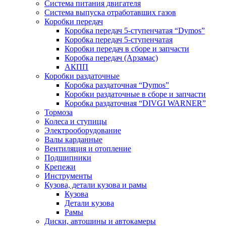
Система питания двигателя
Система выпуска отработавших газов
Коробки передач
Коробка передач 5-ступенчатая “Dymos”
Коробка передач 5-ступенчатая
Коробки передач в сборе и запчасти
Коробка передач (Арзамас)
АКПП
Коробки раздаточные
Коробка раздаточная “Dymos”
Коробки раздаточные в сборе и запчасти
Коробка раздаточная “DIVGI WARNER”
Тормоза
Колеса и ступицы
Электрооборудование
Валы карданные
Вентиляция и отопление
Подшипники
Крепежи
Инструменты
Кузова, детали кузова и рамы
Кузова
Детали кузова
Рамы
Диски, автошины и автокамеры