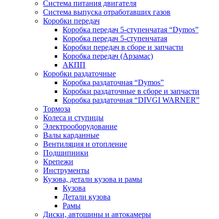
Система питания двигателя
Система выпуска отработавших газов
Коробки передач
Коробка передач 5-ступенчатая “Dymos”
Коробка передач 5-ступенчатая
Коробки передач в сборе и запчасти
Коробка передач (Арзамас)
АКПП
Коробки раздаточные
Коробка раздаточная “Dymos”
Коробки раздаточные в сборе и запчасти
Коробка раздаточная “DIVGI WARNER”
Тормоза
Колеса и ступицы
Электрооборудование
Валы карданные
Вентиляция и отопление
Подшипники
Крепежи
Инструменты
Кузова, детали кузова и рамы
Кузова
Детали кузова
Рамы
Диски, автошины и автокамеры