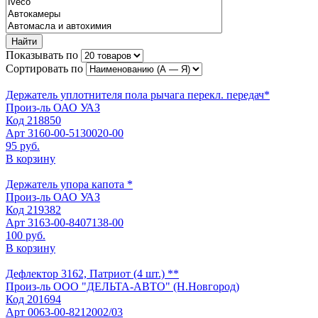
Найти
Показывать по
Сортировать по
Держатель уплотнителя пола рычага перекл. передач*
Произ-ль
ОАО УАЗ
Код
218850
Арт
3160-00-5130020-00
95 руб.
В корзину
Держатель упора капота *
Произ-ль
ОАО УАЗ
Код
219382
Арт
3163-00-8407138-00
100 руб.
В корзину
Дефлектор 3162, Патриот (4 шт.) **
Произ-ль
ООО "ДЕЛЬТА-АВТО" (Н.Новгород)
Код
201694
Арт
0063-00-8212002/03