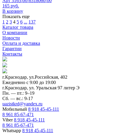
Арт
3163-00-6318060-00
165 руб.
В корзину
Показать еще
1
2
3
4
5
6
...
137
Каталог товара
О компании
Новости
Оплата и доставка
Гарантии
Контакты
г.Краснодар, ул.Российская, 402
Ежедневно c 9:00 до 19:00
г.Краснодар, ул. Уральская 97 литер Э
Пн. — пт.: 9–19
Сб. — вс.: 9-17
uazistkrd@yandex.ru
Мобильный
8 918 45-45-111
8 961 85-67-471
Viber
8 918 45-45-111
8 961 85-67-471
Whatsapp
8 918 45-45-111