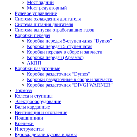
Мост задний
Мост редукторный
Рулевое управление
Система охлаждения двигателя
Система питания двигателя
Система выпуска отработавших газов
Коробки передач
Коробка передач 5-ступенчатая “Dymos”
Коробка передач 5-ступенчатая
Коробки передач в сборе и запчасти
Коробка передач (Арзамас)
АКПП
Коробки раздаточные
Коробка раздаточная “Dymos”
Коробки раздаточные в сборе и запчасти
Коробка раздаточная “DIVGI WARNER”
Тормоза
Колеса и ступицы
Электрооборудование
Валы карданные
Вентиляция и отопление
Подшипники
Крепежи
Инструменты
Кузова, детали кузова и рамы