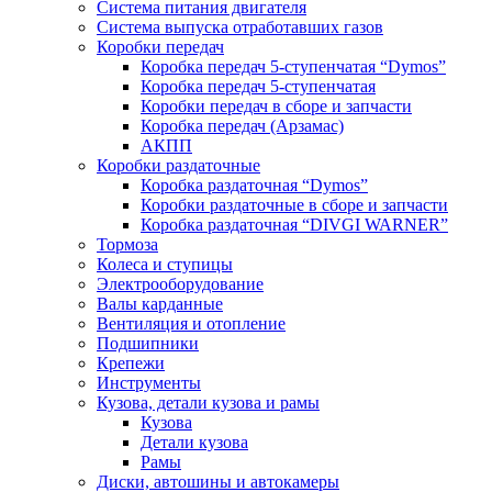
Система питания двигателя
Система выпуска отработавших газов
Коробки передач
Коробка передач 5-ступенчатая “Dymos”
Коробка передач 5-ступенчатая
Коробки передач в сборе и запчасти
Коробка передач (Арзамас)
АКПП
Коробки раздаточные
Коробка раздаточная “Dymos”
Коробки раздаточные в сборе и запчасти
Коробка раздаточная “DIVGI WARNER”
Тормоза
Колеса и ступицы
Электрооборудование
Валы карданные
Вентиляция и отопление
Подшипники
Крепежи
Инструменты
Кузова, детали кузова и рамы
Кузова
Детали кузова
Рамы
Диски, автошины и автокамеры