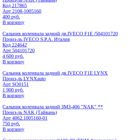
Код
217865
Арт
2108-1005160
400 руб.
В корзину
Сальник коленвала задний дв.IVECO F1E /504101720
Произ-ль
IVECO S.P.A. Италия
Код
224642
Арт
504101720
4 600 руб.
В корзину
Сальник коленвала задний дв.IVECO F1E LYNX
Произ-ль
LYNXauto
Арт
SO0151
1 900 руб.
В корзину
Сальник коленвала задний ЗМЗ-406 "NAK" **
Произ-ль
NAK (Тайвань)
Арт
4062.1005160-01
750 руб.
В корзину