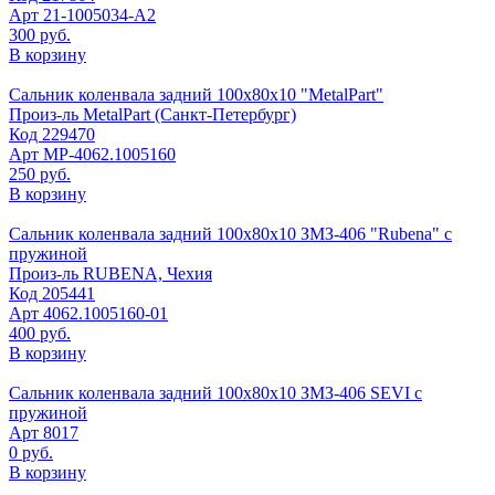
Арт
21-1005034-А2
300 руб.
В корзину
Сальник коленвала задний 100х80х10 "MetalPart"
Произ-ль
MetalPart (Санкт-Петербург)
Код
229470
Арт
МР-4062.1005160
250 руб.
В корзину
Сальник коленвала задний 100х80х10 ЗМЗ-406 "Rubena" с
пружиной
Произ-ль
RUBENA, Чехия
Код
205441
Арт
4062.1005160-01
400 руб.
В корзину
Сальник коленвала задний 100х80х10 ЗМЗ-406 SEVI с
пружиной
Арт
8017
0 руб.
В корзину