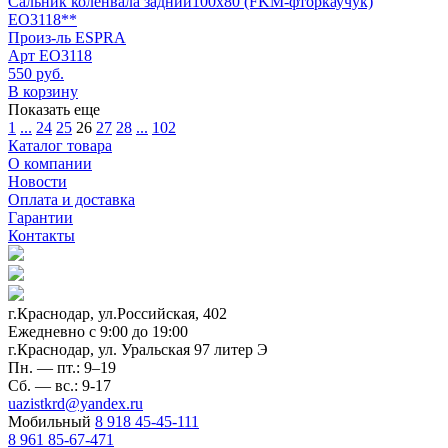
Сальник коленвала задний100х80 (FKM-фторкаучук)
EO3118**
Произ-ль
ESPRA
Арт
EO3118
550 руб.
В корзину
Показать еще
1
...
24
25
26
27
28
...
102
Каталог товара
О компании
Новости
Оплата и доставка
Гарантии
Контакты
г.Краснодар, ул.Российская, 402
Ежедневно c 9:00 до 19:00
г.Краснодар, ул. Уральская 97 литер Э
Пн. — пт.: 9–19
Сб. — вс.: 9-17
uazistkrd@yandex.ru
Мобильный
8 918 45-45-111
8 961 85-67-471