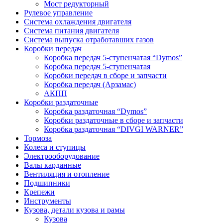
Мост редукторный
Рулевое управление
Система охлаждения двигателя
Система питания двигателя
Система выпуска отработавших газов
Коробки передач
Коробка передач 5-ступенчатая “Dymos”
Коробка передач 5-ступенчатая
Коробки передач в сборе и запчасти
Коробка передач (Арзамас)
АКПП
Коробки раздаточные
Коробка раздаточная “Dymos”
Коробки раздаточные в сборе и запчасти
Коробка раздаточная “DIVGI WARNER”
Тормоза
Колеса и ступицы
Электрооборудование
Валы карданные
Вентиляция и отопление
Подшипники
Крепежи
Инструменты
Кузова, детали кузова и рамы
Кузова