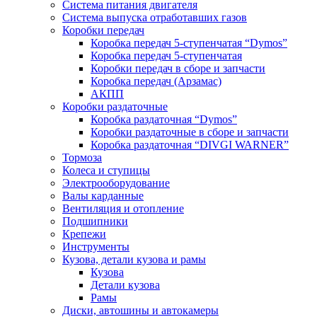
Система питания двигателя
Система выпуска отработавших газов
Коробки передач
Коробка передач 5-ступенчатая “Dymos”
Коробка передач 5-ступенчатая
Коробки передач в сборе и запчасти
Коробка передач (Арзамас)
АКПП
Коробки раздаточные
Коробка раздаточная “Dymos”
Коробки раздаточные в сборе и запчасти
Коробка раздаточная “DIVGI WARNER”
Тормоза
Колеса и ступицы
Электрооборудование
Валы карданные
Вентиляция и отопление
Подшипники
Крепежи
Инструменты
Кузова, детали кузова и рамы
Кузова
Детали кузова
Рамы
Диски, автошины и автокамеры