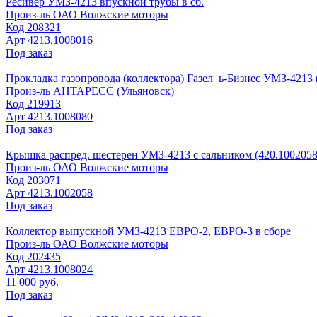
Ресивер УМЗ-4213 впускной трубы в сб.
Произ-ль
ОАО Волжские моторы
Код
208321
Арт
4213.1008016
Под заказ
Прокладка газопровода (коллектора) Газел_ь-Бизнес УМЗ-4213 (
Произ-ль
АНТАРЕСС (Ульяновск)
Код
219913
Арт
4213.1008080
Под заказ
Крышка распред. шестерен УМЗ-4213 с сальником (420.1002058
Произ-ль
ОАО Волжские моторы
Код
203071
Арт
4213.1002058
Под заказ
Коллектор выпускной УМЗ-4213 ЕВРО-2, ЕВРО-3 в сборе
Произ-ль
ОАО Волжские моторы
Код
202435
Арт
4213.1008024
11 000 руб.
Под заказ