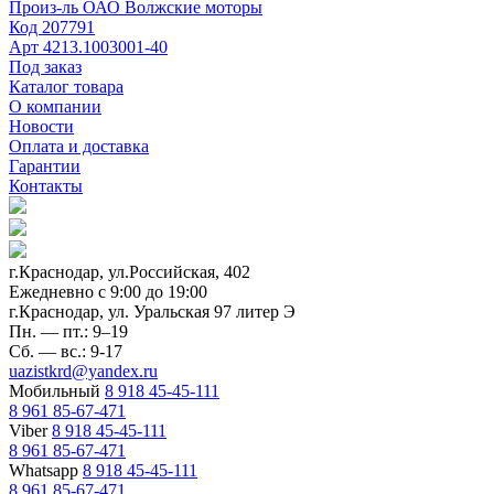
Произ-ль
ОАО Волжские моторы
Код
207791
Арт
4213.1003001-40
Под заказ
Каталог товара
О компании
Новости
Оплата и доставка
Гарантии
Контакты
г.Краснодар, ул.Российская, 402
Ежедневно c 9:00 до 19:00
г.Краснодар, ул. Уральская 97 литер Э
Пн. — пт.: 9–19
Сб. — вс.: 9-17
uazistkrd@yandex.ru
Мобильный
8 918 45-45-111
8 961 85-67-471
Viber
8 918 45-45-111
8 961 85-67-471
Whatsapp
8 918 45-45-111
8 961 85-67-471