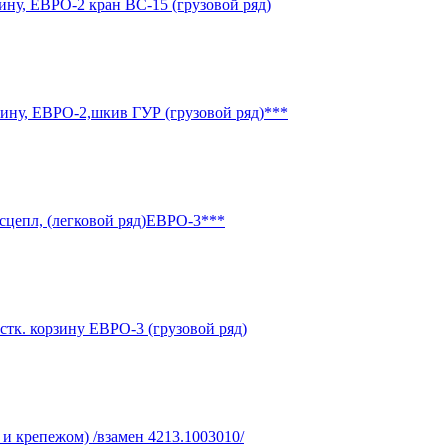
ину, ЕВРО-2 кран ВС-15 (грузовой ряд)
зину, ЕВРО-2,шкив ГУР (грузовой ряд)***
 сцепл, (легковой ряд)ЕВРО-3***
стк. корзину ЕВРО-3 (грузовой ряд)
 и крепежом) /взамен 4213.1003010/