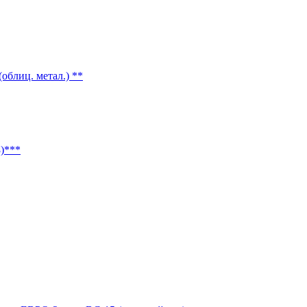
облиц. метал.) **
)***