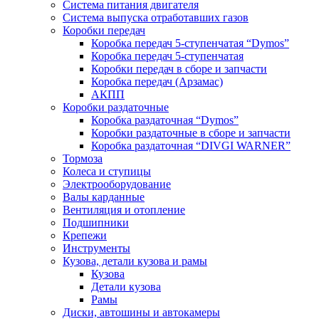
Система питания двигателя
Система выпуска отработавших газов
Коробки передач
Коробка передач 5-ступенчатая “Dymos”
Коробка передач 5-ступенчатая
Коробки передач в сборе и запчасти
Коробка передач (Арзамас)
АКПП
Коробки раздаточные
Коробка раздаточная “Dymos”
Коробки раздаточные в сборе и запчасти
Коробка раздаточная “DIVGI WARNER”
Тормоза
Колеса и ступицы
Электрооборудование
Валы карданные
Вентиляция и отопление
Подшипники
Крепежи
Инструменты
Кузова, детали кузова и рамы
Кузова
Детали кузова
Рамы
Диски, автошины и автокамеры