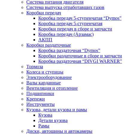
Система питания двигателя
Система выпуска отработавших газов
Коробки передач
Коробка передач 5-ступенчатая “Dymos”
Коробка передач 5-ступенчатая
Коробки передач в сборе и запчасти
Коробка передач (Арзамас)
АКПП
Коробки раздаточные
Коробка раздаточная “Dymos”
Коробки раздаточные в сборе и запчасти
Коробка раздаточная “DIVGI WARNER”
Тормоза
Колеса и ступицы
Электрооборудование
Валы карданные
Вентиляция и отопление
Подшипники
Крепежи
Инструменты
Кузова, детали кузова и рамы
Кузова
Детали кузова
Рамы
Диски, автошины и автокамеры