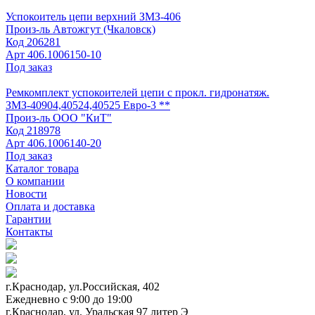
Успокоитель цепи верхний ЗМЗ-406
Произ-ль
Автожгут (Чкаловск)
Код
206281
Арт
406.1006150-10
Под заказ
Ремкомплект успокоителей цепи с прокл. гидронатяж.
ЗМЗ-40904,40524,40525 Евро-3 **
Произ-ль
ООО "КиТ"
Код
218978
Арт
406.1006140-20
Под заказ
Каталог товара
О компании
Новости
Оплата и доставка
Гарантии
Контакты
г.Краснодар, ул.Российская, 402
Ежедневно c 9:00 до 19:00
г.Краснодар, ул. Уральская 97 литер Э