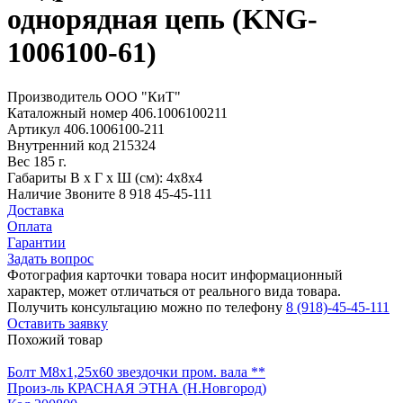
однорядная цепь (KNG-
1006100-61)
Производитель
ООО "КиТ"
Каталожный номер
406.1006100211
Артикул
406.1006100-211
Внутренний код
215324
Вес
185 г.
Габариты
В х Г х Ш (см): 4х8х4
Наличие
Звоните 8 918 45-45-111
Доставка
Оплата
Гарантии
Задать вопрос
Фотография карточки товара носит информационный
характер, может отличаться от реального вида товара.
Получить консультацию можно по телефону
8 (918)-45-45-111
Оставить заявку
Похожий товар
Болт М8х1,25х60 звездочки пром. вала **
Произ-ль
КРАСНАЯ ЭТНА (Н.Новгород)