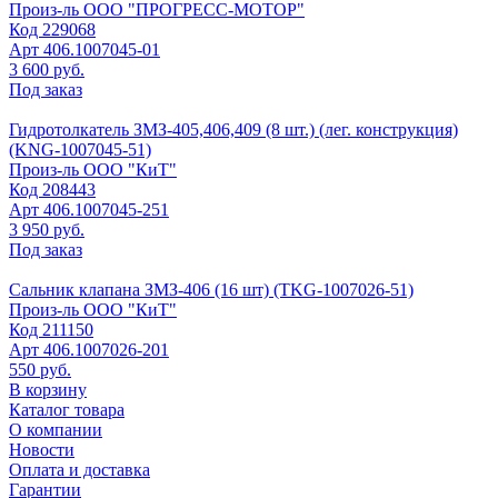
Произ-ль
ООО "ПРОГРЕСС-МОТОР"
Код
229068
Арт
406.1007045-01
3 600 руб.
Под заказ
Гидротолкатель ЗМЗ-405,406,409 (8 шт.) (лег. конструкция)
(KNG-1007045-51)
Произ-ль
ООО "КиТ"
Код
208443
Арт
406.1007045-251
3 950 руб.
Под заказ
Сальник клапана ЗМЗ-406 (16 шт) (TKG-1007026-51)
Произ-ль
ООО "КиТ"
Код
211150
Арт
406.1007026-201
550 руб.
В корзину
Каталог товара
О компании
Новости
Оплата и доставка
Гарантии