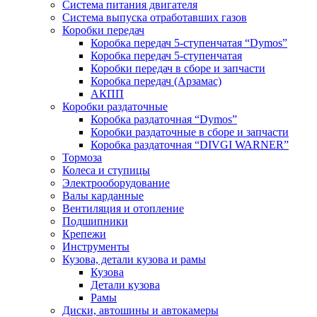
Система питания двигателя
Система выпуска отработавших газов
Коробки передач
Коробка передач 5-ступенчатая “Dymos”
Коробка передач 5-ступенчатая
Коробки передач в сборе и запчасти
Коробка передач (Арзамас)
АКПП
Коробки раздаточные
Коробка раздаточная “Dymos”
Коробки раздаточные в сборе и запчасти
Коробка раздаточная “DIVGI WARNER”
Тормоза
Колеса и ступицы
Электрооборудование
Валы карданные
Вентиляция и отопление
Подшипники
Крепежи
Инструменты
Кузова, детали кузова и рамы
Кузова
Детали кузова
Рамы
Диски, автошины и автокамеры