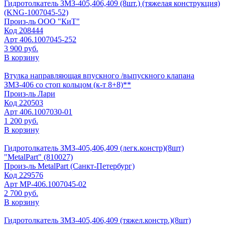
Гидротолкатель ЗМЗ-405,406,409 (8шт.) (тяжелая конструкция)
(KNG-1007045-52)
Произ-ль
ООО "КиТ"
Код
208444
Арт
406.1007045-252
3 900 руб.
В корзину
Втулка направляющая впускного /выпускного клапана
ЗМЗ-406 со стоп кольцом (к-т 8+8)**
Произ-ль
Лари
Код
220503
Арт
406.1007030-01
1 200 руб.
В корзину
Гидротолкатель ЗМЗ-405,406,409 (легк.констр)(8шт)
"MetalPart" (810027)
Произ-ль
MetalPart (Санкт-Петербург)
Код
229576
Арт
MP-406.1007045-02
2 700 руб.
В корзину
Гидротолкатель ЗМЗ-405,406,409 (тяжел.констр.)(8шт)