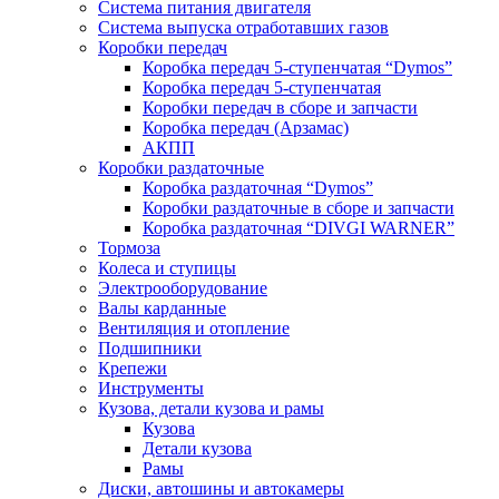
Система питания двигателя
Система выпуска отработавших газов
Коробки передач
Коробка передач 5-ступенчатая “Dymos”
Коробка передач 5-ступенчатая
Коробки передач в сборе и запчасти
Коробка передач (Арзамас)
АКПП
Коробки раздаточные
Коробка раздаточная “Dymos”
Коробки раздаточные в сборе и запчасти
Коробка раздаточная “DIVGI WARNER”
Тормоза
Колеса и ступицы
Электрооборудование
Валы карданные
Вентиляция и отопление
Подшипники
Крепежи
Инструменты
Кузова, детали кузова и рамы
Кузова
Детали кузова
Рамы
Диски, автошины и автокамеры