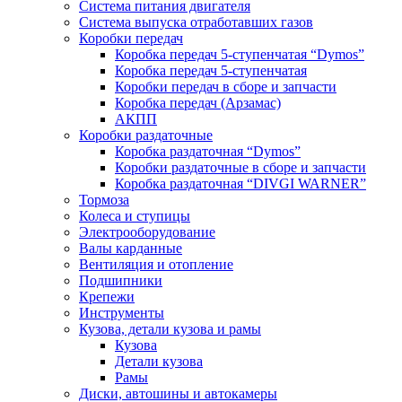
Система питания двигателя
Система выпуска отработавших газов
Коробки передач
Коробка передач 5-ступенчатая “Dymos”
Коробка передач 5-ступенчатая
Коробки передач в сборе и запчасти
Коробка передач (Арзамас)
АКПП
Коробки раздаточные
Коробка раздаточная “Dymos”
Коробки раздаточные в сборе и запчасти
Коробка раздаточная “DIVGI WARNER”
Тормоза
Колеса и ступицы
Электрооборудование
Валы карданные
Вентиляция и отопление
Подшипники
Крепежи
Инструменты
Кузова, детали кузова и рамы
Кузова
Детали кузова
Рамы
Диски, автошины и автокамеры