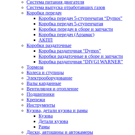
Система питания двигателя
Система выпуска отработавших газов
Коробки передач
Коробка передач 5-ступенчатая “Dymos”
Коробка передач 5-ступенчатая
Коробки передач в сборе и запчасти
Коробка передач (Арзамас)
АКПП
Коробки раздаточные
Коробка раздаточная “Dymos”
Коробки раздаточные в сборе и запчасти
Коробка раздаточная “DIVGI WARNER”
Тормоза
Колеса и ступицы
Электрооборудование
Валы карданные
Вентиляция и отопление
Подшипники
Крепежи
Инструменты
Кузова, детали кузова и рамы
Кузова
Детали кузова
Рамы
Диски, автошины и автокамеры