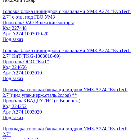
Похожий товар
Головка блока цилиндров с клапанами УМЗ-А274 "EvoTech
2.7" с отв. под ГБО УМЗ
Произ-ль
ОАО Волжские моторы
Код
227448
Арт
А274.1003010-20
Под заказ
Головка блока цилиндров с клапанами УМЗ-А274 "EvoTech
2.7" КиТ(TKG-1003010-69)
Произ-ль
ООО "КиТ"
Код
224656
Арт
А274.1003010
Под заказ
Прокладка головки блока цилиндров УМЗ-А274 "EvoTech
2.7"(инд.упак.нерж.сталь,2слоя) **
Произ-ль
КВАДРАТИС (г. Воронеж)
Код
224252
Арт
А274.1003020
Под заказ
Прокладка головки блока цилиндров УМЗ-А274 "EvoTech
2.7"