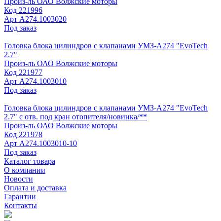
Произ-ль
ОАО Волжские моторы
Код
221996
Арт
А274.1003020
Под заказ
Головка блока цилиндров с клапанами УМЗ-А274 "EvoTech
2.7"
Произ-ль
ОАО Волжские моторы
Код
221977
Арт
А274.1003010
Под заказ
Головка блока цилиндров с клапанами УМЗ-А274 "EvoTech
2.7" с отв. под кран отопителя/новинка/**
Произ-ль
ОАО Волжские моторы
Код
221978
Арт
А274.1003010-10
Под заказ
Каталог товара
О компании
Новости
Оплата и доставка
Гарантии
Контакты