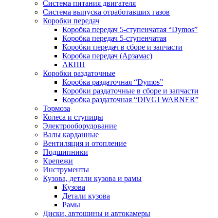
Система питания двигателя
Система выпуска отработавших газов
Коробки передач
Коробка передач 5-ступенчатая “Dymos”
Коробка передач 5-ступенчатая
Коробки передач в сборе и запчасти
Коробка передач (Арзамас)
АКПП
Коробки раздаточные
Коробка раздаточная “Dymos”
Коробки раздаточные в сборе и запчасти
Коробка раздаточная “DIVGI WARNER”
Тормоза
Колеса и ступицы
Электрооборудование
Валы карданные
Вентиляция и отопление
Подшипники
Крепежи
Инструменты
Кузова, детали кузова и рамы
Кузова
Детали кузова
Рамы
Диски, автошины и автокамеры