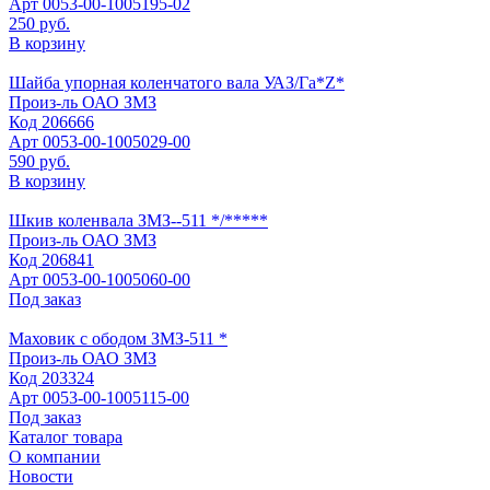
Арт
0053-00-1005195-02
250 руб.
В корзину
Шайба упорная коленчатого вала УАЗ/Га*Z*
Произ-ль
ОАО ЗМЗ
Код
206666
Арт
0053-00-1005029-00
590 руб.
В корзину
Шкив коленвала ЗМЗ--511 */*****
Произ-ль
ОАО ЗМЗ
Код
206841
Арт
0053-00-1005060-00
Под заказ
Маховик с ободом ЗМЗ-511 *
Произ-ль
ОАО ЗМЗ
Код
203324
Арт
0053-00-1005115-00
Под заказ
Каталог товара
О компании
Новости