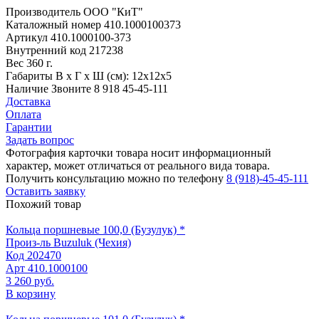
Производитель
ООО "КиТ"
Каталожный номер
410.1000100373
Артикул
410.1000100-373
Внутренний код
217238
Вес
360 г.
Габариты
В х Г х Ш (см): 12х12х5
Наличие
Звоните 8 918 45-45-111
Доставка
Оплата
Гарантии
Задать вопрос
Фотография карточки товара носит информационный
характер, может отличаться от реального вида товара.
Получить консультацию можно по телефону
8 (918)-45-45-111
Оставить заявку
Похожий товар
Кольца поршневые 100,0 (Бузулук) *
Произ-ль
Buzuluk (Чехия)
Код
202470
Арт
410.1000100
3 260 руб.
В корзину