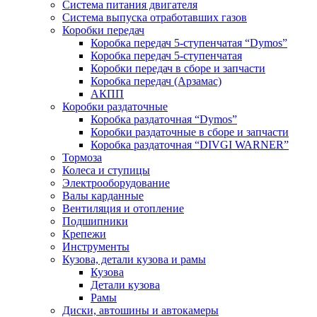
Система питания двигателя
Система выпуска отработавших газов
Коробки передач
Коробка передач 5-ступенчатая “Dymos”
Коробка передач 5-ступенчатая
Коробки передач в сборе и запчасти
Коробка передач (Арзамас)
АКПП
Коробки раздаточные
Коробка раздаточная “Dymos”
Коробки раздаточные в сборе и запчасти
Коробка раздаточная “DIVGI WARNER”
Тормоза
Колеса и ступицы
Электрооборудование
Валы карданные
Вентиляция и отопление
Подшипники
Крепежи
Инструменты
Кузова, детали кузова и рамы
Кузова
Детали кузова
Рамы
Диски, автошины и автокамеры