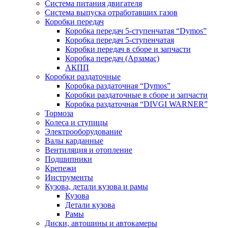
Система питания двигателя
Система выпуска отработавших газов
Коробки передач
Коробка передач 5-ступенчатая “Dymos”
Коробка передач 5-ступенчатая
Коробки передач в сборе и запчасти
Коробка передач (Арзамас)
АКПП
Коробки раздаточные
Коробка раздаточная “Dymos”
Коробки раздаточные в сборе и запчасти
Коробка раздаточная “DIVGI WARNER”
Тормоза
Колеса и ступицы
Электрооборудование
Валы карданные
Вентиляция и отопление
Подшипники
Крепежи
Инструменты
Кузова, детали кузова и рамы
Кузова
Детали кузова
Рамы
Диски, автошины и автокамеры