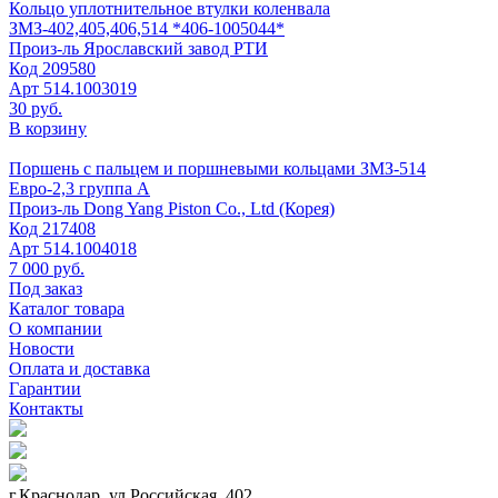
Кольцо уплотнительное втулки коленвала
ЗМЗ-402,405,406,514 *406-1005044*
Произ-ль
Ярославский завод РТИ
Код
209580
Арт
514.1003019
30 руб.
В корзину
Поршень с пальцем и поршневыми кольцами ЗМЗ-514
Евро-2,3 группа А
Произ-ль
Dong Yang Piston Co., Ltd (Корея)
Код
217408
Арт
514.1004018
7 000 руб.
Под заказ
Каталог товара
О компании
Новости
Оплата и доставка
Гарантии
Контакты
г.Краснодар, ул.Российская, 402