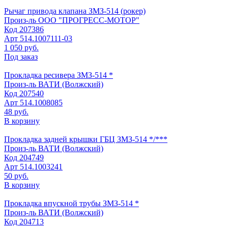
Рычаг привода клапана ЗМЗ-514 (рокер)
Произ-ль
ООО "ПРОГРЕСС-МОТОР"
Код
207386
Арт
514.1007111-03
1 050 руб.
Под заказ
Прокладка ресивера ЗМЗ-514 *
Произ-ль
ВАТИ (Волжский)
Код
207540
Арт
514.1008085
48 руб.
В корзину
Прокладка задней крышки ГБЦ ЗМЗ-514 */***
Произ-ль
ВАТИ (Волжский)
Код
204749
Арт
514.1003241
50 руб.
В корзину
Прокладка впускной трубы ЗМЗ-514 *
Произ-ль
ВАТИ (Волжский)
Код
204713