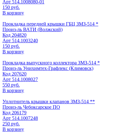
Арт
514.1008080-01
150 руб.
В корзину
Прокладка передней крышки ГБЦ ЗМЗ-514 *
Произ-ль
ВАТИ (Волжский)
Код
204820
Арт
514.1003240
150 руб.
В корзину
Прокладка выпускного коллектора ЗМЗ-514 *
Произ-ль
Униxимтех-Графлекс (Климовск)
Код
207620
Арт
514.1008027
550 руб.
В корзину
Уплотнитель крышки клапанов ЗМЗ-514 **
Произ-ль
Чебоксарское ПО
Код
206179
Арт
514.1007248
250 руб.
В корзину