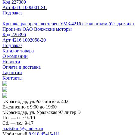
Код
227389
Арт
4216.1006001-SL
Под заказ
Крышка распред. шестерен УМЗ-4216 с сальником (без датчика 
Произ-ль
ОАО Волжские моторы
Код
226396
Арт
4216.1002058-20
Под заказ
Каталог товара
О компании
Новости
Оплата и доставка
Гарантии
Контакты
г.Краснодар, ул.Российская, 402
Ежедневно c 9:00 до 19:00
г.Краснодар, ул. Уральская 97 литер Э
Пн. — пт.: 9–19
Сб. — вс.: 9-17
uazistkrd@yandex.ru
Мобильный
8 918 45-45-111