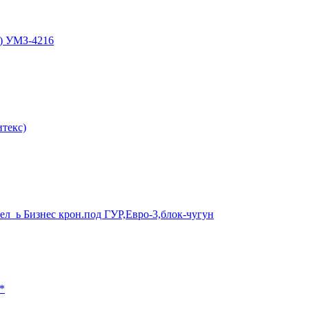
ы) УМЗ-4216
итекс)
ел_ь Бизнес крон.под ГУР,Евро-3,блок-чугун
*