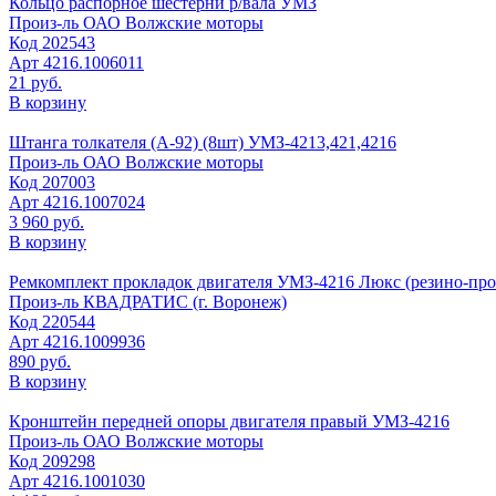
Кольцо распорное шестерни р/вала УМЗ
Произ-ль
ОАО Волжские моторы
Код
202543
Арт
4216.1006011
21 руб.
В корзину
Штанга толкателя (А-92) (8шт) УМЗ-4213,421,4216
Произ-ль
ОАО Волжские моторы
Код
207003
Арт
4216.1007024
3 960 руб.
В корзину
Ремкомплект прокладок двигателя УМЗ-4216 Люкс (резино-про
Произ-ль
КВАДРАТИС (г. Воронеж)
Код
220544
Арт
4216.1009936
890 руб.
В корзину
Кронштейн передней опоры двигателя правый УМЗ-4216
Произ-ль
ОАО Волжские моторы
Код
209298
Арт
4216.1001030