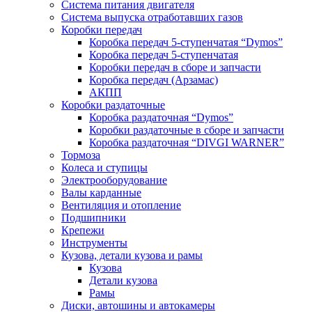
Система питания двигателя
Система выпуска отработавших газов
Коробки передач
Коробка передач 5-ступенчатая “Dymos”
Коробка передач 5-ступенчатая
Коробки передач в сборе и запчасти
Коробка передач (Арзамас)
АКПП
Коробки раздаточные
Коробка раздаточная “Dymos”
Коробки раздаточные в сборе и запчасти
Коробка раздаточная “DIVGI WARNER”
Тормоза
Колеса и ступицы
Электрооборудование
Валы карданные
Вентиляция и отопление
Подшипники
Крепежи
Инструменты
Кузова, детали кузова и рамы
Кузова
Детали кузова
Рамы
Диски, автошины и автокамеры