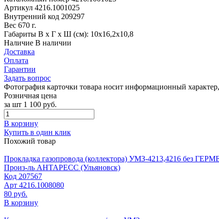
Артикул
4216.1001025
Внутренний код
209297
Вес
670 г.
Габариты
В х Г х Ш (см): 10х16,2х10,8
Наличие
В наличии
Доставка
Оплата
Гарантии
Задать вопрос
Фотография карточки товара носит информационный характер, 
Розничная цена
за шт
1 100 руб.
В корзину
Купить в один клик
Похожий товар
Прокладка газопровода (коллектора) УМЗ-4213,4216 без ГЕР
Произ-ль
АНТАРЕСС (Ульяновск)
Код
207567
Арт
4216.1008080
80 руб.
В корзину