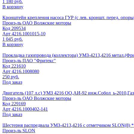
1 180 руб.
В корзину
Кронштейн крепления насоса ГУР (с лев. кроншт. перед. опор
Произ-ль
ОАО Волжские моторы
Код
209534
Арт
4216.1001015-10
1 045 руб.
В корзину
Прокладка газопровода (коллектора) УМЗ-4213,4216 метал.(Фр
Произ-ль
ПАО "Фритекс"
Код
221610
Арт
4216.1008080
250 руб.
Под заказ
Двигатель (107 л.с) УМЗ 4216 ОО,АИ-92 инж.Собол_ь-2010,Газ
Произ-ль
ОАО Волжские моторы
Код
229169
Арт
4216.1000402-141
Под заказ
Шестерня распредвала УМЗ-4213,4216 с отметчиком SLON(8) *
Произ-ль
SLON