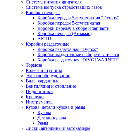
Система питания двигателя
Система выпуска отработавших газов
Коробки передач
Коробка передач 5-ступенчатая “Dymos”
Коробка передач 5-ступенчатая
Коробки передач в сборе и запчасти
Коробка передач (Арзамас)
АКПП
Коробки раздаточные
Коробка раздаточная “Dymos”
Коробки раздаточные в сборе и запчасти
Коробка раздаточная “DIVGI WARNER”
Тормоза
Колеса и ступицы
Электрооборудование
Валы карданные
Вентиляция и отопление
Подшипники
Крепежи
Инструменты
Кузова, детали кузова и рамы
Кузова
Детали кузова
Рамы
Диски, автошины и автокамеры