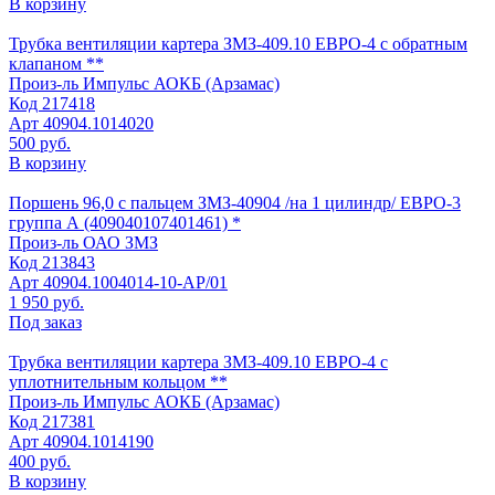
В корзину
Трубка вентиляции картера ЗМЗ-409.10 ЕВРО-4 с обратным
клапаном **
Произ-ль
Импульс АОКБ (Арзамас)
Код
217418
Арт
40904.1014020
500 руб.
В корзину
Поршень 96,0 с пальцем ЗМЗ-40904 /на 1 цилиндр/ ЕВРО-3
группа А (409040107401461) *
Произ-ль
ОАО ЗМЗ
Код
213843
Арт
40904.1004014-10-АР/01
1 950 руб.
Под заказ
Трубка вентиляции картера ЗМЗ-409.10 ЕВРО-4 с
уплотнительным кольцом **
Произ-ль
Импульс АОКБ (Арзамас)
Код
217381
Арт
40904.1014190
400 руб.
В корзину