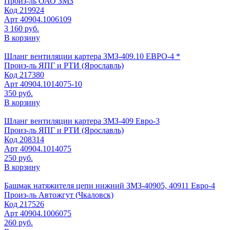
Произ-ль
ОАО ЗМЗ
Код
219924
Арт
40904.1006109
3 160 руб.
В корзину
Шланг вентиляции картера ЗМЗ-409.10 ЕВРО-4 *
Произ-ль
ЯПГ и РТИ (Ярославль)
Код
217380
Арт
40904.1014075-10
350 руб.
В корзину
Шланг вентиляции картера ЗМЗ-409 Евро-3
Произ-ль
ЯПГ и РТИ (Ярославль)
Код
208314
Арт
40904.1014075
250 руб.
В корзину
Башмак натяжителя цепи нижний ЗМЗ-40905, 40911 Евро-4
Произ-ль
Автожгут (Чкаловск)
Код
217526
Арт
40904.1006075
260 руб.