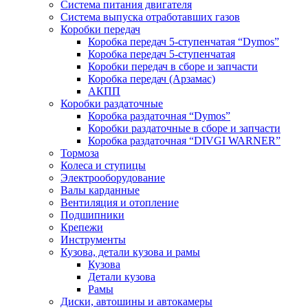
Система питания двигателя
Система выпуска отработавших газов
Коробки передач
Коробка передач 5-ступенчатая “Dymos”
Коробка передач 5-ступенчатая
Коробки передач в сборе и запчасти
Коробка передач (Арзамас)
АКПП
Коробки раздаточные
Коробка раздаточная “Dymos”
Коробки раздаточные в сборе и запчасти
Коробка раздаточная “DIVGI WARNER”
Тормоза
Колеса и ступицы
Электрооборудование
Валы карданные
Вентиляция и отопление
Подшипники
Крепежи
Инструменты
Кузова, детали кузова и рамы
Кузова
Детали кузова
Рамы
Диски, автошины и автокамеры