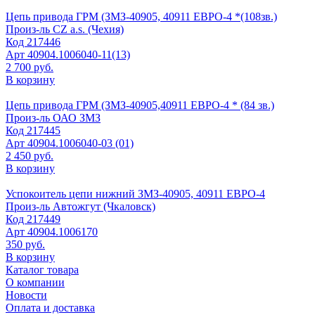
Цепь привода ГРМ (ЗМЗ-40905, 40911 ЕВРО-4 *(108зв.)
Произ-ль
CZ a.s. (Чехия)
Код
217446
Арт
40904.1006040-11(13)
2 700 руб.
В корзину
Цепь привода ГРМ (ЗМЗ-40905,40911 ЕВРО-4 * (84 зв.)
Произ-ль
ОАО ЗМЗ
Код
217445
Арт
40904.1006040-03 (01)
2 450 руб.
В корзину
Успокоитель цепи нижний ЗМЗ-40905, 40911 ЕВРО-4
Произ-ль
Автожгут (Чкаловск)
Код
217449
Арт
40904.1006170
350 руб.
В корзину
Каталог товара
О компании
Новости
Оплата и доставка