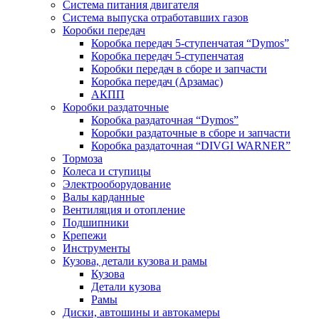
Система питания двигателя
Система выпуска отработавших газов
Коробки передач
Коробка передач 5-ступенчатая “Dymos”
Коробка передач 5-ступенчатая
Коробки передач в сборе и запчасти
Коробка передач (Арзамас)
АКПП
Коробки раздаточные
Коробка раздаточная “Dymos”
Коробки раздаточные в сборе и запчасти
Коробка раздаточная “DIVGI WARNER”
Тормоза
Колеса и ступицы
Электрооборудование
Валы карданные
Вентиляция и отопление
Подшипники
Крепежи
Инструменты
Кузова, детали кузова и рамы
Кузова
Детали кузова
Рамы
Диски, автошины и автокамеры