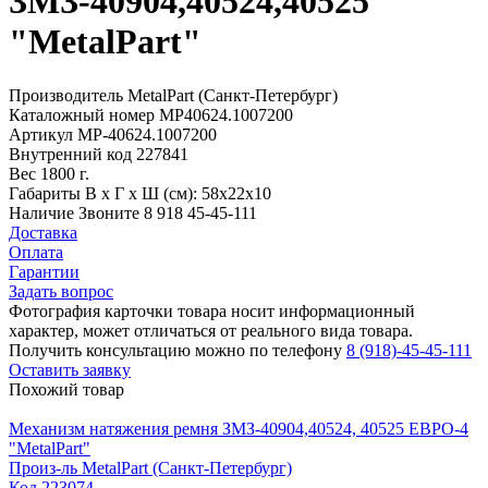
ЗМЗ-40904,40524,40525
"MetalPart"
Производитель
MetalPart (Санкт-Петербург)
Каталожный номер
MP40624.1007200
Артикул
MP-40624.1007200
Внутренний код
227841
Вес
1800 г.
Габариты
В х Г х Ш (см): 58х22х10
Наличие
Звоните 8 918 45-45-111
Доставка
Оплата
Гарантии
Задать вопрос
Фотография карточки товара носит информационный
характер, может отличаться от реального вида товара.
Получить консультацию можно по телефону
8 (918)-45-45-111
Оставить заявку
Похожий товар
Механизм натяжения ремня ЗМЗ-40904,40524, 40525 ЕВРО-4
"MetalPart"
Произ-ль
MetalPart (Санкт-Петербург)
Код
223074