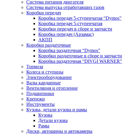
Система питания двигателя
Система выпуска отработавших газов
Коробки передач
Коробка передач 5-ступенчатая “Dymos”
Коробка передач 5-ступенчатая
Коробки передач в сборе и запчасти
Коробка передач (Арзамас)
АКПП
Коробки раздаточные
Коробка раздаточная “Dymos”
Коробки раздаточные в сборе и запчасти
Коробка раздаточная “DIVGI WARNER”
Тормоза
Колеса и ступицы
Электрооборудование
Валы карданные
Вентиляция и отопление
Подшипники
Крепежи
Инструменты
Кузова, детали кузова и рамы
Кузова
Детали кузова
Рамы
Диски, автошины и автокамеры