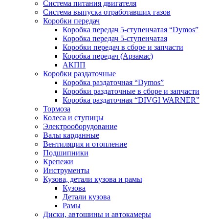
Система питания двигателя
Система выпуска отработавших газов
Коробки передач
Коробка передач 5-ступенчатая “Dymos”
Коробка передач 5-ступенчатая
Коробки передач в сборе и запчасти
Коробка передач (Арзамас)
АКПП
Коробки раздаточные
Коробка раздаточная “Dymos”
Коробки раздаточные в сборе и запчасти
Коробка раздаточная “DIVGI WARNER”
Тормоза
Колеса и ступицы
Электрооборудование
Валы карданные
Вентиляция и отопление
Подшипники
Крепежи
Инструменты
Кузова, детали кузова и рамы
Кузова
Детали кузова
Рамы
Диски, автошины и автокамеры