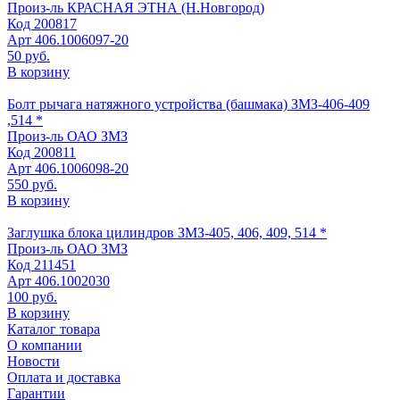
Произ-ль
КРАСНАЯ ЭТНА (Н.Новгород)
Код
200817
Арт
406.1006097-20
50 руб.
В корзину
Болт рычага натяжного устройства (башмака) ЗМЗ-406-409
,514 *
Произ-ль
ОАО ЗМЗ
Код
200811
Арт
406.1006098-20
550 руб.
В корзину
Заглушка блока цилиндров ЗМЗ-405, 406, 409, 514 *
Произ-ль
ОАО ЗМЗ
Код
211451
Арт
406.1002030
100 руб.
В корзину
Каталог товара
О компании
Новости
Оплата и доставка
Гарантии