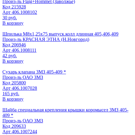
Произ-ль
Flaig+Hommel (Заволжье)
Код
215928
Арт
406.1008102
30 руб.
В корзину
Шпилька М8х1,25х75 выпуск.колл длинная 405,406,409
Произ-ль
КРАСНАЯ ЭТНА (Н.Новгород)
Код
206946
Арт
406.1008111
42 руб.
В корзину
Сухарь клапана ЗМЗ 405-409 *
Произ-ль
ОАО ЗМЗ
Код
205800
Арт
406.1007028
165 руб.
В корзину
Шайба специальная крепления крышки коромысел ЗМЗ 405-
409 *
Произ-ль
ОАО ЗМЗ
Код
209633
Арт
406.1007244