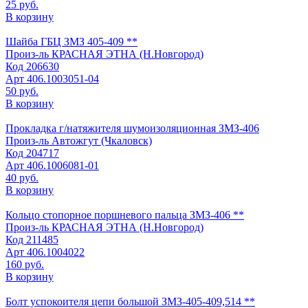
25 руб.
В корзину
Шайба ГБЦ ЗМЗ 405-409 **
Произ-ль
КРАСНАЯ ЭТНА (Н.Новгород)
Код
206630
Арт
406.1003051-04
50 руб.
В корзину
Прокладка г/натяжителя шумоизоляционная ЗМЗ-406
Произ-ль
Автожгут (Чкаловск)
Код
204717
Арт
406.1006081-01
40 руб.
В корзину
Кольцо стопорное поршневого пальца ЗМЗ-406 **
Произ-ль
КРАСНАЯ ЭТНА (Н.Новгород)
Код
211485
Арт
406.1004022
160 руб.
В корзину
Болт успокоителя цепи большой ЗМЗ-405-409,514 **