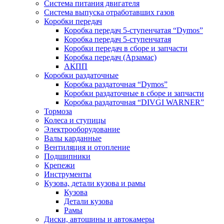
Система питания двигателя
Система выпуска отработавших газов
Коробки передач
Коробка передач 5-ступенчатая “Dymos”
Коробка передач 5-ступенчатая
Коробки передач в сборе и запчасти
Коробка передач (Арзамас)
АКПП
Коробки раздаточные
Коробка раздаточная “Dymos”
Коробки раздаточные в сборе и запчасти
Коробка раздаточная “DIVGI WARNER”
Тормоза
Колеса и ступицы
Электрооборудование
Валы карданные
Вентиляция и отопление
Подшипники
Крепежи
Инструменты
Кузова, детали кузова и рамы
Кузова
Детали кузова
Рамы
Диски, автошины и автокамеры