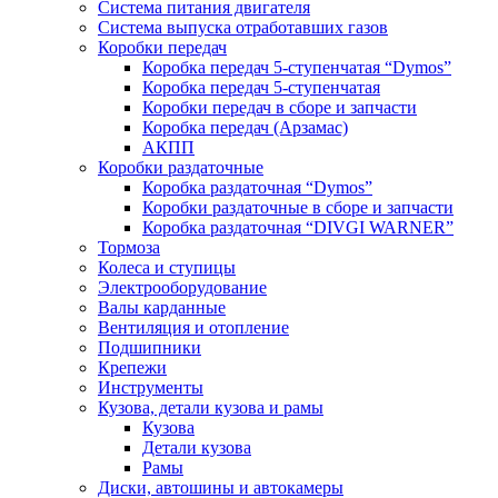
Система питания двигателя
Система выпуска отработавших газов
Коробки передач
Коробка передач 5-ступенчатая “Dymos”
Коробка передач 5-ступенчатая
Коробки передач в сборе и запчасти
Коробка передач (Арзамас)
АКПП
Коробки раздаточные
Коробка раздаточная “Dymos”
Коробки раздаточные в сборе и запчасти
Коробка раздаточная “DIVGI WARNER”
Тормоза
Колеса и ступицы
Электрооборудование
Валы карданные
Вентиляция и отопление
Подшипники
Крепежи
Инструменты
Кузова, детали кузова и рамы
Кузова
Детали кузова
Рамы
Диски, автошины и автокамеры