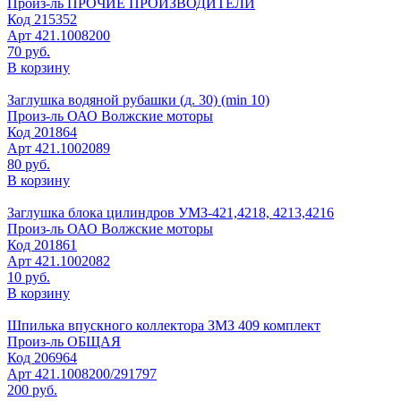
Произ-ль
ПРОЧИЕ ПРОИЗВОДИТЕЛИ
Код
215352
Арт
421.1008200
70 руб.
В корзину
Заглушка водяной рубашки (д. 30) (min 10)
Произ-ль
ОАО Волжские моторы
Код
201864
Арт
421.1002089
80 руб.
В корзину
Заглушка блока цилиндров УМЗ-421,4218, 4213,4216
Произ-ль
ОАО Волжские моторы
Код
201861
Арт
421.1002082
10 руб.
В корзину
Шпилька впускного коллектора ЗМЗ 409 комплект
Произ-ль
ОБЩАЯ
Код
206964
Арт
421.1008200/291797
200 руб.