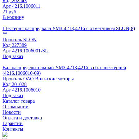
Код
202543
Арт
4216.1006011
21 руб.
В корзину
Шестерня распредвала УМЗ-4213,4216 с отметчиком SLON(8)
**
Произ-ль
SLON
Код
227389
Арт
4216.1006001-SL
Под заказ
Вал распределительный УМЗ-4213,4216 в сб. с шестерней
(4216.1006010-09)
Произ-ль
ОАО Волжские моторы
Код
201028
Арт
4216.1006010
Под заказ
Каталог товара
О компании
Новости
Оплата и доставка
Гарантии
Контакты