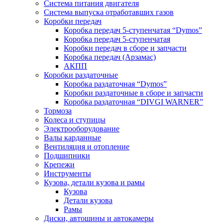
Система питания двигателя
Система выпуска отработавших газов
Коробки передач
Коробка передач 5-ступенчатая “Dymos”
Коробка передач 5-ступенчатая
Коробки передач в сборе и запчасти
Коробка передач (Арзамас)
АКПП
Коробки раздаточные
Коробка раздаточная “Dymos”
Коробки раздаточные в сборе и запчасти
Коробка раздаточная “DIVGI WARNER”
Тормоза
Колеса и ступицы
Электрооборудование
Валы карданные
Вентиляция и отопление
Подшипники
Крепежи
Инструменты
Кузова, детали кузова и рамы
Кузова
Детали кузова
Рамы
Диски, автошины и автокамеры