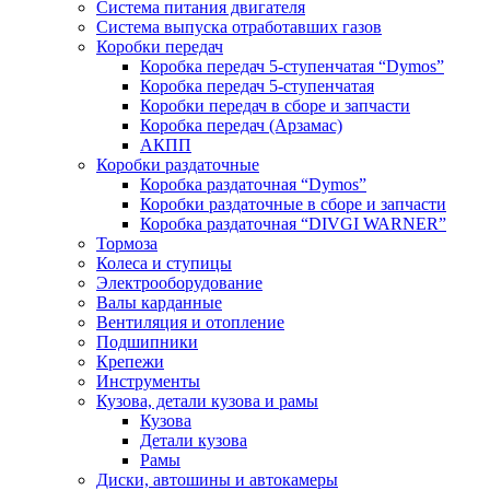
Система питания двигателя
Система выпуска отработавших газов
Коробки передач
Коробка передач 5-ступенчатая “Dymos”
Коробка передач 5-ступенчатая
Коробки передач в сборе и запчасти
Коробка передач (Арзамас)
АКПП
Коробки раздаточные
Коробка раздаточная “Dymos”
Коробки раздаточные в сборе и запчасти
Коробка раздаточная “DIVGI WARNER”
Тормоза
Колеса и ступицы
Электрооборудование
Валы карданные
Вентиляция и отопление
Подшипники
Крепежи
Инструменты
Кузова, детали кузова и рамы
Кузова
Детали кузова
Рамы
Диски, автошины и автокамеры