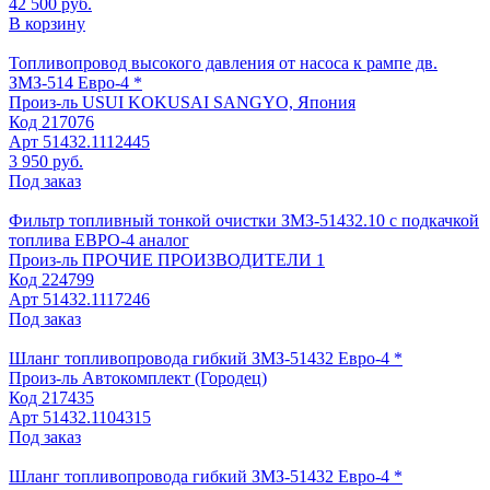
42 500 руб.
В корзину
Топливопровод высокого давления от насоса к рампе дв.
ЗМЗ-514 Евро-4 *
Произ-ль
USUI KOKUSAI SANGYO, Япония
Код
217076
Арт
51432.1112445
3 950 руб.
Под заказ
Фильтр топливный тонкой очистки ЗМЗ-51432.10 с подкачкой
топлива ЕВРО-4 аналог
Произ-ль
ПРОЧИЕ ПРОИЗВОДИТЕЛИ 1
Код
224799
Арт
51432.1117246
Под заказ
Шланг топливопровода гибкий ЗМЗ-51432 Евро-4 *
Произ-ль
Автокомплект (Городец)
Код
217435
Арт
51432.1104315
Под заказ
Шланг топливопровода гибкий ЗМЗ-51432 Евро-4 *