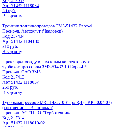
Код
217957
Арт
51432.1118034
50 руб.
В корзину
Тройник топливопроводов ЗМЗ-51432 Евро-4
Произ-ль
Автожгут (Чкаловск)
Код
217434
Арт
51432.1104180
210 руб.
В корзину
Прокладка между выпускным коллектором и
турбокомпрессором ЗМЗ-51432.10 Евро-4 *
Произ-ль
ОАО ЗМЗ
Код
217413
Арт
51432.1118037
250 руб.
В корзину
Турбокомпрессор ЗМЗ-51432.10 Евро-3,4 (ТКР 50.04.07)
(крепление на 3 шпильки)
Произ-ль
АО "НПО "Турботехника"
Код
217314
Арт
51432.1118010-02