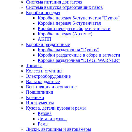
Система питания двигателя
Система выпуска отработавших газов
Коробки передач
Коробка передач 5-ступенчатая “Dymos”
Коробка передач 5-ступенчатая
Коробки передач в сборе и запчасти
Коробка передач (Арзамас)
АКПП
Коробки раздаточные
Коробка раздаточная “Dymos”
Коробки раздаточные в сборе и запчасти
Коробка раздаточная “DIVGI WARNER”
Тормоза
Колеса и ступицы
Электрооборудование
Валы карданные
Вентиляция и отопление
Подшипники
Крепежи
Инструменты
Кузова, детали кузова и рамы
Кузова
Детали кузова
Рамы
Диски, автошины и автокамеры