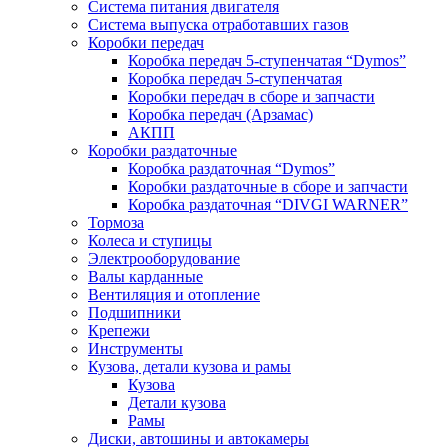
Система питания двигателя
Система выпуска отработавших газов
Коробки передач
Коробка передач 5-ступенчатая “Dymos”
Коробка передач 5-ступенчатая
Коробки передач в сборе и запчасти
Коробка передач (Арзамас)
АКПП
Коробки раздаточные
Коробка раздаточная “Dymos”
Коробки раздаточные в сборе и запчасти
Коробка раздаточная “DIVGI WARNER”
Тормоза
Колеса и ступицы
Электрооборудование
Валы карданные
Вентиляция и отопление
Подшипники
Крепежи
Инструменты
Кузова, детали кузова и рамы
Кузова
Детали кузова
Рамы
Диски, автошины и автокамеры