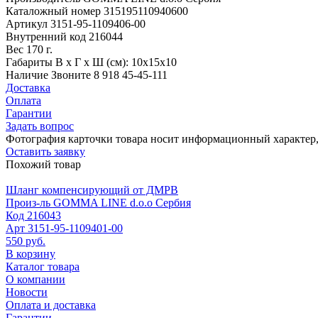
Каталожный номер
315195110940600
Артикул
3151-95-1109406-00
Внутренний код
216044
Вес
170 г.
Габариты
В х Г х Ш (см): 10х15х10
Наличие
Звоните 8 918 45-45-111
Доставка
Оплата
Гарантии
Задать вопрос
Фотография карточки товара носит информационный характер, 
Оставить заявку
Похожий товар
Шланг компенсирующий от ДМРВ
Произ-ль
GOMMA LINE d.o.o Сербия
Код
216043
Арт
3151-95-1109401-00
550 руб.
В корзину
Каталог товара
О компании
Новости
Оплата и доставка
Гарантии