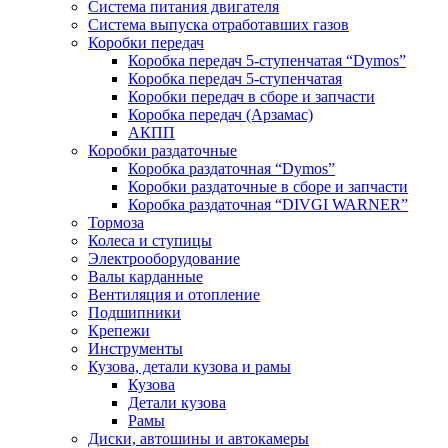
Система питания двигателя
Система выпуска отработавших газов
Коробки передач
Коробка передач 5-ступенчатая “Dymos”
Коробка передач 5-ступенчатая
Коробки передач в сборе и запчасти
Коробка передач (Арзамас)
АКПП
Коробки раздаточные
Коробка раздаточная “Dymos”
Коробки раздаточные в сборе и запчасти
Коробка раздаточная “DIVGI WARNER”
Тормоза
Колеса и ступицы
Электрооборудование
Валы карданные
Вентиляция и отопление
Подшипники
Крепежи
Инструменты
Кузова, детали кузова и рамы
Кузова
Детали кузова
Рамы
Диски, автошины и автокамеры