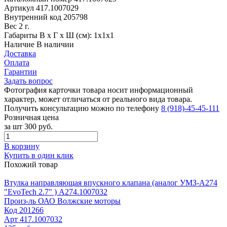
Артикул
417.1007029
Внутренний код
205798
Вес
2 г.
Габариты
В х Г х Ш (см): 1х1х1
Наличие
В наличии
Доставка
Оплата
Гарантии
Задать вопрос
Фотография карточки товара носит информационный
характер, может отличаться от реального вида товара.
Получить консультацию можно по телефону
8 (918)-45-45-111
Розничная цена
за шт
300 руб.
В корзину
Купить в один клик
Похожий товар
Втулка направляющая впускного клапана (аналог УМЗ-А274
"EvoTech 2.7" ) А274.1007032
Произ-ль
ОАО Волжские моторы
Код
201266
Арт
417.1007032