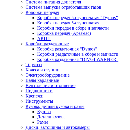
Система питания двигателя
Система выпуска отработавших газов
Коробки передач
Коробка передач 5-ступенчатая “Dymos”
Коробка передач 5-ступенчатая
Коробки передач в сборе и запчасти
Коробка передач (Арзамас)
АКПП
Коробки раздаточные
Коробка раздаточная “Dymos”
Коробки раздаточные в сборе и запчасти
Коробка раздаточная “DIVGI WARNER”
Тормоза
Колеса и ступицы
Электрооборудование
Валы карданные
Вентиляция и отопление
Подшипники
Крепежи
Инструменты
Кузова, детали кузова и рамы
Кузова
Детали кузова
Рамы
Диски, автошины и автокамеры