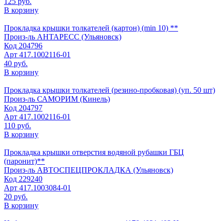
125 руб.
В корзину
Прокладка крышки толкателей (картон) (min 10) **
Произ-ль
АНТАРЕСС (Ульяновск)
Код
204796
Арт
417.1002116-01
40 руб.
В корзину
Прокладка крышки толкателей (резино-пробковая) (уп. 50 шт)
Произ-ль
САМОРИМ (Кинель)
Код
204797
Арт
417.1002116-01
110 руб.
В корзину
Прокладка крышки отверстия водяной рубашки ГБЦ
(паронит)**
Произ-ль
АВТОСПЕЦПРОКЛАДКА (Ульяновск)
Код
229240
Арт
417.1003084-01
20 руб.
В корзину