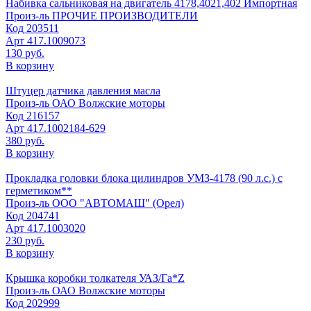
Набивка сальниковая на двигатель 4178,4021,402 Импортная
Произ-ль
ПРОЧИЕ ПРОИЗВОДИТЕЛИ
Код
203511
Арт
417.1009073
130 руб.
В корзину
Штуцер датчика давления масла
Произ-ль
ОАО Волжские моторы
Код
216157
Арт
417.1002184-629
380 руб.
В корзину
Прокладка головки блока цилиндров УМЗ-4178 (90 л.с.) с
герметиком**
Произ-ль
ООО "АВТОМАШ" (Орел)
Код
204741
Арт
417.1003020
230 руб.
В корзину
Крышка коробки толкателя УАЗ/Га*Z
Произ-ль
ОАО Волжские моторы
Код
202999