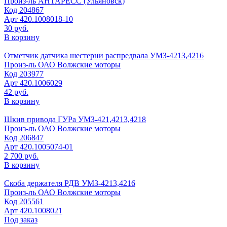
Произ-ль
АНТАРЕСС (Ульяновск)
Код
204867
Арт
420.1008018-10
30 руб.
В корзину
Отметчик датчика шестерни распредвала УМЗ-4213,4216
Произ-ль
ОАО Волжские моторы
Код
203977
Арт
420.1006029
42 руб.
В корзину
Шкив привода ГУРа УМЗ-421,4213,4218
Произ-ль
ОАО Волжские моторы
Код
206847
Арт
420.1005074-01
2 700 руб.
В корзину
Скоба держателя РДВ УМЗ-4213,4216
Произ-ль
ОАО Волжские моторы
Код
205561
Арт
420.1008021
Под заказ