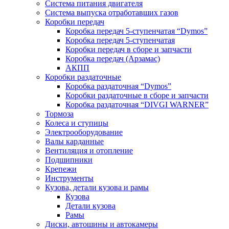
Система питания двигателя
Система выпуска отработавших газов
Коробки передач
Коробка передач 5-ступенчатая “Dymos”
Коробка передач 5-ступенчатая
Коробки передач в сборе и запчасти
Коробка передач (Арзамас)
АКПП
Коробки раздаточные
Коробка раздаточная “Dymos”
Коробки раздаточные в сборе и запчасти
Коробка раздаточная “DIVGI WARNER”
Тормоза
Колеса и ступицы
Электрооборудование
Валы карданные
Вентиляция и отопление
Подшипники
Крепежи
Инструменты
Кузова, детали кузова и рамы
Кузова
Детали кузова
Рамы
Диски, автошины и автокамеры