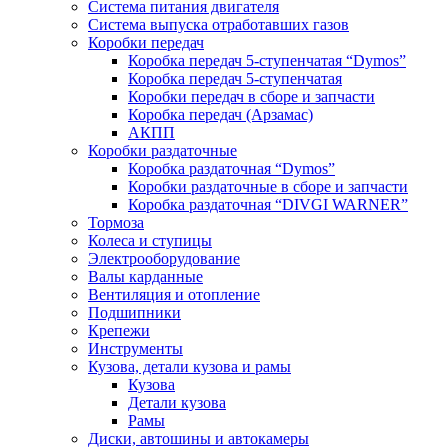
Система питания двигателя
Система выпуска отработавших газов
Коробки передач
Коробка передач 5-ступенчатая “Dymos”
Коробка передач 5-ступенчатая
Коробки передач в сборе и запчасти
Коробка передач (Арзамас)
АКПП
Коробки раздаточные
Коробка раздаточная “Dymos”
Коробки раздаточные в сборе и запчасти
Коробка раздаточная “DIVGI WARNER”
Тормоза
Колеса и ступицы
Электрооборудование
Валы карданные
Вентиляция и отопление
Подшипники
Крепежи
Инструменты
Кузова, детали кузова и рамы
Кузова
Детали кузова
Рамы
Диски, автошины и автокамеры