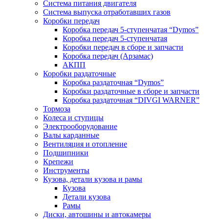
Система питания двигателя
Система выпуска отработавших газов
Коробки передач
Коробка передач 5-ступенчатая “Dymos”
Коробка передач 5-ступенчатая
Коробки передач в сборе и запчасти
Коробка передач (Арзамас)
АКПП
Коробки раздаточные
Коробка раздаточная “Dymos”
Коробки раздаточные в сборе и запчасти
Коробка раздаточная “DIVGI WARNER”
Тормоза
Колеса и ступицы
Электрооборудование
Валы карданные
Вентиляция и отопление
Подшипники
Крепежи
Инструменты
Кузова, детали кузова и рамы
Кузова
Детали кузова
Рамы
Диски, автошины и автокамеры