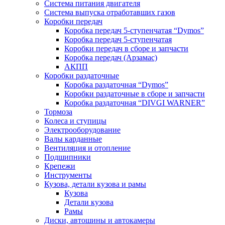
Система питания двигателя
Система выпуска отработавших газов
Коробки передач
Коробка передач 5-ступенчатая “Dymos”
Коробка передач 5-ступенчатая
Коробки передач в сборе и запчасти
Коробка передач (Арзамас)
АКПП
Коробки раздаточные
Коробка раздаточная “Dymos”
Коробки раздаточные в сборе и запчасти
Коробка раздаточная “DIVGI WARNER”
Тормоза
Колеса и ступицы
Электрооборудование
Валы карданные
Вентиляция и отопление
Подшипники
Крепежи
Инструменты
Кузова, детали кузова и рамы
Кузова
Детали кузова
Рамы
Диски, автошины и автокамеры