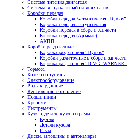
Система питания двигателя
Система выпуска отработавших газов
Коробки передач
Коробка передач 5-ступенчатая “Dymos”
Коробка передач 5-ступенчатая
Коробки передач в сборе и запчасти
Коробка передач (Арзамас)
АКПП
Коробки раздаточные
Коробка раздаточная “Dymos”
Коробки раздаточные в сборе и запчасти
Коробка раздаточная “DIVGI WARNER”
Тормоза
Колеса и ступицы
Электрооборудование
Валы карданные
Вентиляция и отопление
Подшипники
Крепежи
Инструменты
Кузова, детали кузова и рамы
Кузова
Детали кузова
Рамы
Диски, автошины и автокамеры