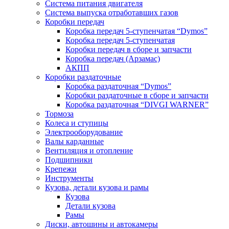
Система питания двигателя
Система выпуска отработавших газов
Коробки передач
Коробка передач 5-ступенчатая “Dymos”
Коробка передач 5-ступенчатая
Коробки передач в сборе и запчасти
Коробка передач (Арзамас)
АКПП
Коробки раздаточные
Коробка раздаточная “Dymos”
Коробки раздаточные в сборе и запчасти
Коробка раздаточная “DIVGI WARNER”
Тормоза
Колеса и ступицы
Электрооборудование
Валы карданные
Вентиляция и отопление
Подшипники
Крепежи
Инструменты
Кузова, детали кузова и рамы
Кузова
Детали кузова
Рамы
Диски, автошины и автокамеры