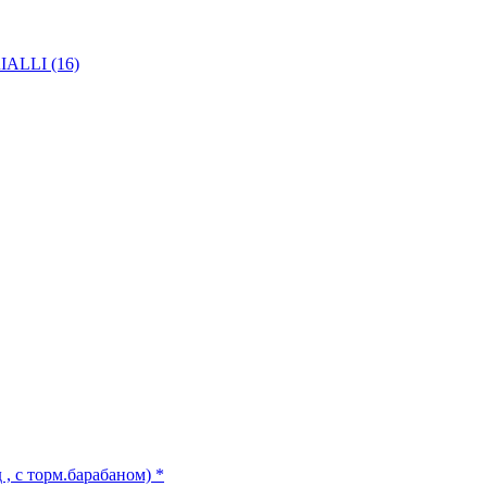
IALLI (16)
, с торм.барабаном) *