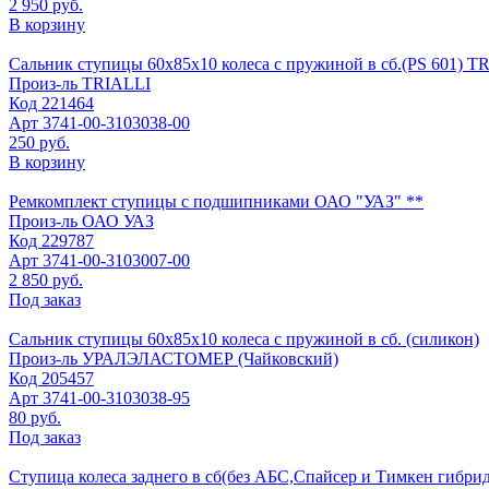
2 950 руб.
В корзину
Сальник ступицы 60х85х10 колеса с пружиной в сб.(PS 601) TR
Произ-ль
TRIALLI
Код
221464
Арт
3741-00-3103038-00
250 руб.
В корзину
Ремкомплект ступицы с подшипниками ОАО "УАЗ" **
Произ-ль
ОАО УАЗ
Код
229787
Арт
3741-00-3103007-00
2 850 руб.
Под заказ
Сальник ступицы 60х85х10 колеса с пружиной в сб. (силикон)
Произ-ль
УРАЛЭЛАСТОМЕР (Чайковский)
Код
205457
Арт
3741-00-3103038-95
80 руб.
Под заказ
Ступица колеса заднего в сб(без АБС,Спайсер и Тимкен гибрид 