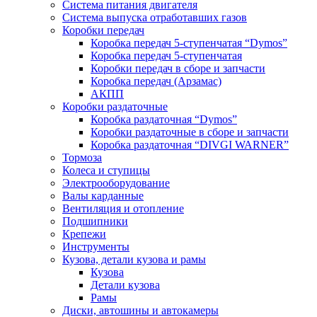
Система питания двигателя
Система выпуска отработавших газов
Коробки передач
Коробка передач 5-ступенчатая “Dymos”
Коробка передач 5-ступенчатая
Коробки передач в сборе и запчасти
Коробка передач (Арзамас)
АКПП
Коробки раздаточные
Коробка раздаточная “Dymos”
Коробки раздаточные в сборе и запчасти
Коробка раздаточная “DIVGI WARNER”
Тормоза
Колеса и ступицы
Электрооборудование
Валы карданные
Вентиляция и отопление
Подшипники
Крепежи
Инструменты
Кузова, детали кузова и рамы
Кузова
Детали кузова
Рамы
Диски, автошины и автокамеры