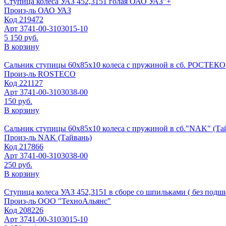
Ступица колеса УАЗ 452,3151 голая ОАО УАЗ"+
Произ-ль
ОАО УАЗ
Код
219472
Арт
3741-00-3103015-10
5 150 руб.
В корзину
Сальник ступицы 60х85х10 колеса с пружиной в сб. РОСТЕКО
Произ-ль
ROSTECO
Код
221127
Арт
3741-00-3103038-00
150 руб.
В корзину
Сальник ступицы 60х85х10 колеса с пружиной в сб."NAK" (Та
Произ-ль
NAK (Тайвань)
Код
217866
Арт
3741-00-3103038-00
250 руб.
В корзину
Ступица колеса УАЗ 452,3151 в сборе со шпильками ( без подши
Произ-ль
ООО "ТехноАльянс"
Код
208226
Арт
3741-00-3103015-10