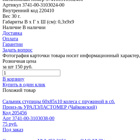
Артикул
3741-00-3103024-00
Внутренний код
220410
Вес
30 г.
Габариты
В х Г х Ш (см): 0,3х9х9
Наличие
В наличии
Доставка
Оплата
Гарантии
Задать вопрос
Фотография карточки товара носит информационный характер, 
Розничная цена
за шт
150 руб.
В корзину
Купить в один клик
Похожий товар
Сальник ступицы 60х85х10 колеса с пружиной в сб.
Произ-ль
УРАЛЭЛАСТОМЕР (Чайковский)
Код
205456
Арт
3741-00-3103038-00
75 руб.
Под заказ