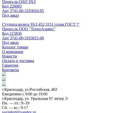
Произ-ль
ОАО УАЗ
Код
226083
Арт
3741-00-3103010-95
Под заказ
Ступица колеса УАЗ 452,3151 голая ГОСТ !"
Произ-ль
ООО "ТехноАльянс"
Код
215836
Арт
3741-00-3103015-00
Под заказ
Каталог товара
О компании
Новости
Оплата и доставка
Гарантии
Контакты
г.Краснодар, ул.Российская, 402
Ежедневно c 9:00 до 19:00
г.Краснодар, ул. Уральская 97 литер Э
Пн. — пт.: 9–19
Сб. — вс.: 9-17
uazistkrd@yandex.ru