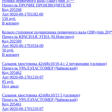
Ролики первичного вала (14шт) (min 5) **
Произ-ль
ПРОЧИЕ ПРОИЗВОДИТЕЛИ
Код
205268
Арт
0020-00-1701182-00
150 руб.
В корзину
Кольцо стопорное подшипника первичного вала (208) (min 20)
Произ-ль
КРАСНАЯ ЭТНА (Н.Новгород)
Код
202569
Арт
0020-00-1701034-00
50 руб.
В корзину
Сальник хвостовика 42х68х10/16,4 с 2 пружинами (силикон)
Произ-ль
УРАЛЭЛАСТОМЕР (Чайковский)
Код
205462
Арт
0020-00-1701210-97
85 руб.
Под заказ
Сальник хвостовика 42х68х10/15,5 (силикон)
Произ-ль
УРАЛЭЛАСТОМЕР (Чайковский)
Код
205461
Арт
0020-00-1701210-97