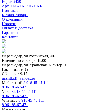
Код
205459
Арт
0020-00-1701210-97
Под заказ
Каталог товара
О компании
Новости
Оплата и доставка
Гарантии
Контакты
г.Краснодар, ул.Российская, 402
Ежедневно c 9:00 до 19:00
г.Краснодар, ул. Уральская 97 литер Э
Пн. — пт.: 9–19
Сб. — вс.: 9-17
uazistkrd@yandex.ru
Мобильный
8 918 45-45-111
8 961 85-67-471
Viber
8 918 45-45-111
8 961 85-67-471
Whatsapp
8 918 45-45-111
8 961 85-67-471
Мы в соцсетях