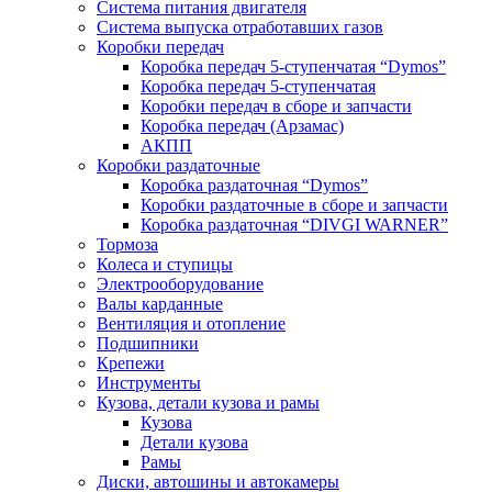
Система питания двигателя
Система выпуска отработавших газов
Коробки передач
Коробка передач 5-ступенчатая “Dymos”
Коробка передач 5-ступенчатая
Коробки передач в сборе и запчасти
Коробка передач (Арзамас)
АКПП
Коробки раздаточные
Коробка раздаточная “Dymos”
Коробки раздаточные в сборе и запчасти
Коробка раздаточная “DIVGI WARNER”
Тормоза
Колеса и ступицы
Электрооборудование
Валы карданные
Вентиляция и отопление
Подшипники
Крепежи
Инструменты
Кузова, детали кузова и рамы
Кузова
Детали кузова
Рамы
Диски, автошины и автокамеры