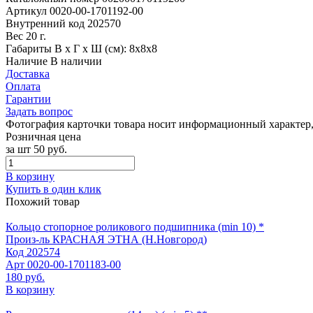
Артикул
0020-00-1701192-00
Внутренний код
202570
Вес
20 г.
Габариты
В х Г х Ш (см): 8х8х8
Наличие
В наличии
Доставка
Оплата
Гарантии
Задать вопрос
Фотография карточки товара носит информационный характер, 
Розничная цена
за шт
50 руб.
В корзину
Купить в один клик
Похожий товар
Кольцо стопорное роликового подшипника (min 10) *
Произ-ль
КРАСНАЯ ЭТНА (Н.Новгород)
Код
202574
Арт
0020-00-1701183-00
180 руб.
В корзину