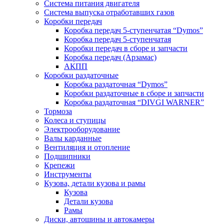
Система питания двигателя
Система выпуска отработавших газов
Коробки передач
Коробка передач 5-ступенчатая “Dymos”
Коробка передач 5-ступенчатая
Коробки передач в сборе и запчасти
Коробка передач (Арзамас)
АКПП
Коробки раздаточные
Коробка раздаточная “Dymos”
Коробки раздаточные в сборе и запчасти
Коробка раздаточная “DIVGI WARNER”
Тормоза
Колеса и ступицы
Электрооборудование
Валы карданные
Вентиляция и отопление
Подшипники
Крепежи
Инструменты
Кузова, детали кузова и рамы
Кузова
Детали кузова
Рамы
Диски, автошины и автокамеры