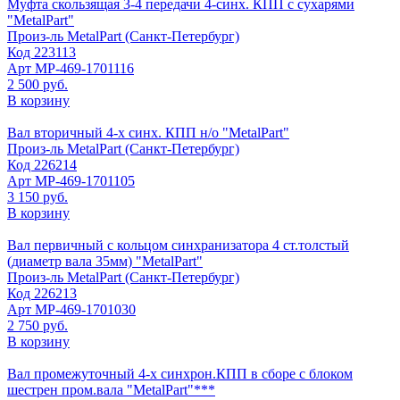
Муфта скользящая 3-4 передачи 4-синх. КПП с сухарями
"MetalPart"
Произ-ль
MetalPart (Санкт-Петербург)
Код
223113
Арт
МР-469-1701116
2 500 руб.
В корзину
Вал вторичный 4-х синх. КПП н/о "MetalPart"
Произ-ль
MetalPart (Санкт-Петербург)
Код
226214
Арт
МР-469-1701105
3 150 руб.
В корзину
Вал первичный с кольцом синхранизатора 4 ст.толстый
(диаметр вала 35мм) "MetalPart"
Произ-ль
MetalPart (Санкт-Петербург)
Код
226213
Арт
МР-469-1701030
2 750 руб.
В корзину
Вал промежуточный 4-х синхрон.КПП в сборе с блоком
шестрен пром.вала "MetalPart"***