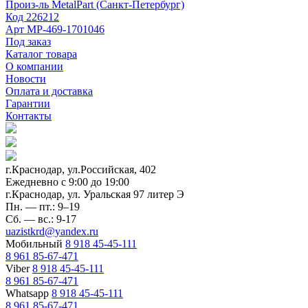
Произ-ль
MetalPart (Санкт-Петербург)
Код
226212
Арт
МР-469-1701046
Под заказ
Каталог товара
О компании
Новости
Оплата и доставка
Гарантии
Контакты
г.Краснодар, ул.Российская, 402
Ежедневно c 9:00 до 19:00
г.Краснодар, ул. Уральская 97 литер Э
Пн. — пт.: 9–19
Сб. — вс.: 9-17
uazistkrd@yandex.ru
Мобильный
8 918 45-45-111
8 961 85-67-471
Viber
8 918 45-45-111
8 961 85-67-471
Whatsapp
8 918 45-45-111
8 961 85-67-471