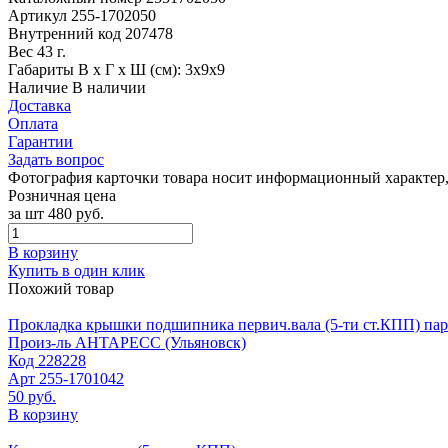
Артикул
255-1702050
Внутренний код
207478
Вес
43 г.
Габариты
В х Г х Ш (см): 3х9х9
Наличие
В наличии
Доставка
Оплата
Гарантии
Задать вопрос
Фотография карточки товара носит информационный характер, 
Розничная цена
за шт
480 руб.
В корзину
Купить в один клик
Похожий товар
Прокладка крышки подшипника первич.вала (5-ти ст.КПП) паро
Произ-ль
АНТАРЕСС (Ульяновск)
Код
228228
Арт
255-1701042
50 руб.
В корзину