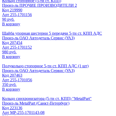
Кольцо стопорное (5-ти ст. КПП)
Произ-ль
ПРОЧИЕ ПРОИЗВОДИТЕЛИ 2
Код
219990
Арт
255-1701156
90 руб.
В корзину
Шайба упорная шестерни 5 передачи 5-ти ст. КПП АДС
Произ-ль
ОАО Автодеталь Сервис (УАЗ)
Код
207454
Арт
255-1701152
980 руб.
В корзину
Полукольцо стопорное 5-ти ст. КПП АДС (1 шт)
Произ-ль
ОАО Автодеталь Сервис (УАЗ)
Код
207463
Арт
255-1701056
350 руб.
В корзину
Кольцо синхронизатора (5-ти ст. КПП) "MetalPart"
Произ-ль
MetalPart (Санкт-Петербург)
Код
223136
Арт
МР-255-1701143-08