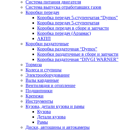
Система питания двигателя
Система выпуска отработавших газов
Коробки передач
Коробка передач 5-ступенчатая “Dymos”
Коробка передач 5-ступенчатая
Коробки передач в сборе и запчасти
Коробка передач (Арзамас)
АКПП
Коробки раздаточные
Коробка раздаточная “Dymos”
Коробки раздаточные в сборе и запчасти
Коробка раздаточная “DIVGI WARNER”
Тормоза
Колеса и ступицы
Электрооборудование
Валы карданные
Вентиляция и отопление
Подшипники
Крепежи
Инструменты
Кузова, детали кузова и рамы
Кузова
Детали кузова
Рамы
Диски, автошины и автокамеры