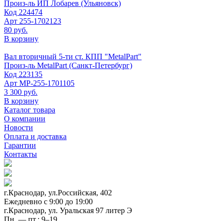
Произ-ль
ИП Лобарев (Ульяновск)
Код
224474
Арт
255-1702123
80 руб.
В корзину
Вал вторичный 5-ти ст. КПП "MetalPart"
Произ-ль
MetalPart (Санкт-Петербург)
Код
223135
Арт
МР-255-1701105
3 300 руб.
В корзину
Каталог товара
О компании
Новости
Оплата и доставка
Гарантии
Контакты
г.Краснодар, ул.Российская, 402
Ежедневно c 9:00 до 19:00
г.Краснодар, ул. Уральская 97 литер Э
Пн. — пт.: 9–19