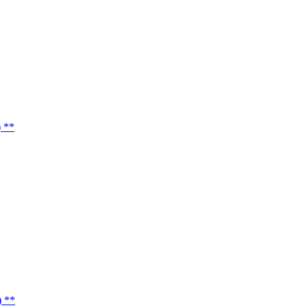
 **
 **